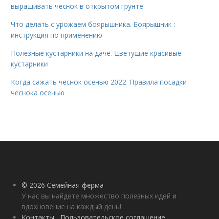
выращивать чеснок в открытом грунте
Что делать с урожаем боярышника. Боярышник :
инструкция по применению
Полезные кустарники на даче. Цветущие красивые
кустарники
Когда сажать чеснок осенью 2022. Правила посадки
чеснока осенью
© 2026 Семейная ферма
У нас вы найдете множество полезных идей и
вдохновение на каждый день!
Контакты
Пользовательское соглашение