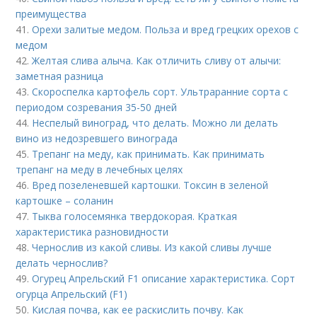
преимущества
41.
Орехи залитые медом. Польза и вред грецких орехов с
медом
42.
Желтая слива алыча. Как отличить сливу от алычи:
заметная разница
43.
Скороспелка картофель сорт. Ультраранние сорта с
периодом созревания 35-50 дней
44.
Неспелый виноград, что делать. Можно ли делать
вино из недозревшего винограда
45.
Трепанг на меду, как принимать. Как принимать
трепанг на меду в лечебных целях
46.
Вред позеленевшей картошки. Токсин в зеленой
картошке – соланин
47.
Тыква голосемянка твердокорая. Краткая
характеристика разновидности
48.
Чернослив из какой сливы. Из какой сливы лучше
делать чернослив?
49.
Огурец Апрельский F1 описание характеристика. Сорт
огурца Апрельский (F1)
50.
Кислая почва, как ее раскислить почву. Как