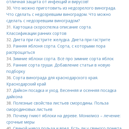
отличная защита от инфекций и вирусов!
30.
Что можно приготовить из недозрелого винограда.
Что сделать с недозревшим виноградом. Что можно
сделать с недозревшим виноградом?
31.
Картошка скороспелка описание сорта.
Классификации ранних сортов
32.
Диета при гастрите желудка. Диета при гастрите
33.
Ранняя яблоня сорта. Сорта, с которыми пора
распрощаться
34.
Зимние яблоки сорта. Всё про зимние сорта яблок
35.
Ранние сорта груши. Добавление статьи в новую
подборку
36.
Сорта винограда для краснодарского края.
Краснодарский край
37.
Дайкон посадка и уход. Весенняя и осенняя посадка
дайкона
38.
Полезные свойства листьев смородины. Польза
смородиновых листьев
39.
Почему гниют яблоки на дереве. Монилиоз – лечение:
срочные меры
40.
Свиной навоз польза и вред. Есть ли у свиного помета