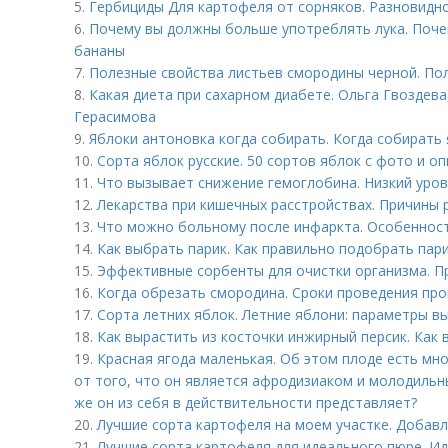
5.
Гербициды Для картофеля от сорняков. Разновидн
6.
Почему вы должны больше употреблять лука. Почем
бананы
7.
Полезные свойства листьев смородины черной. По
8.
Какая диета при сахарном диабете. Ольга Гвоздева,
Герасимова
9.
Яблоки антоновка когда собирать. Когда собирать
10.
Сорта яблок русские. 50 сортов яблок с фото и о
11.
Что вызывает снижение гемоглобина. Низкий уров
12.
Лекарства при кишечных расстройствах. Причины 
13.
Что можно больному после инфаркта. Особенност
14.
Как выбрать парик. Как правильно подобрать пар
15.
Эффективные сорбенты для очистки организма. П
16.
Когда обрезать смородина. Сроки проведения пр
17.
Сорта летних яблок. Летние яблони: параметры в
18.
Как вырастить из косточки инжирный персик. Как
19.
Красная ягода маленькая. Об этом плоде есть м
от того, что он является афродизиаком и молодильн
же он из себя в действительности представляет?
20.
Лучшие сорта картофеля на моем участке. Добавл
21.
Лучшие сорта картофеля для идеального пюре. И