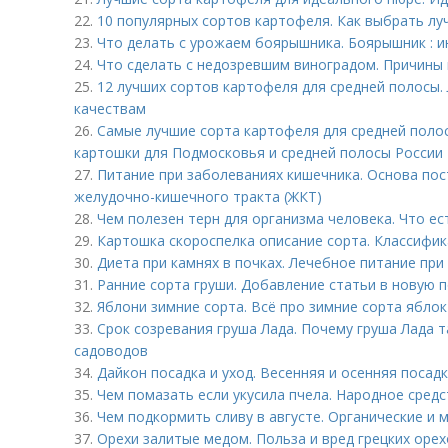
22.
10 популярных сортов картофеля. Как выбрать лу
23.
Что делать с урожаем боярышника. Боярышник : 
24.
Что сделать с недозревшим виноградом. Причины
25.
12 лучших сортов картофеля для средней полосы.
качествам
26.
Самые лучшие сорта картофеля для средней поло
картошки для Подмосковья и средней полосы России
27.
Питание при заболеваниях кишечника. Основа по
желудочно-кишечного тракта (ЖКТ)
28.
Чем полезен терн для организма человека. Что ес
29.
Картошка скороспелка описание сорта. Классифик
30.
Диета при камнях в почках. Лечебное питание пр
31.
Ранние сорта груши. Добавление статьи в новую 
32.
Яблони зимние сорта. Всё про зимние сорта яблок
33.
Срок созревания груша Лада. Почему груша Лада 
садоводов
34.
Дайкон посадка и уход. Весенняя и осенняя посад
35.
Чем помазать если укусила пчела. Народное средс
36.
Чем подкормить сливу в августе. Органические и
37.
Орехи залитые медом. Польза и вред грецких оре