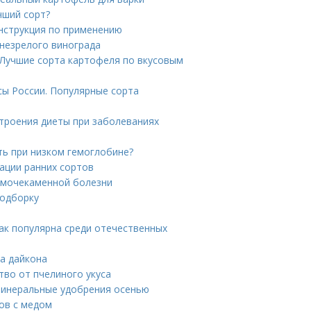
чший сорт?
инструкция по применению
 незрелого винограда
 Лучшие сорта картофеля по вкусовым
сы России. Популярные сорта
строения диеты при заболеваниях
ть при низком гемоглобине?
ации ранних сортов
и мочекаменной болезни
подборку
так популярна среди отечественных
ка дайкона
тво от пчелиного укуса
 минеральные удобрения осенью
хов с медом