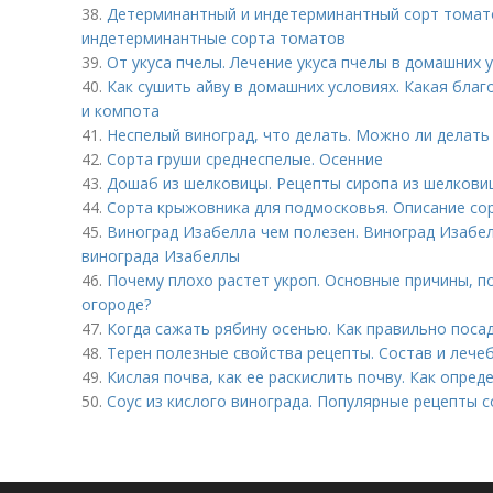
38.
Детерминантный и индетерминантный сорт томат
индетерминантные сорта томатов
39.
От укуса пчелы. Лечение укуса пчелы в домашних 
40.
Как сушить айву в домашних условиях. Какая благ
и компота
41.
Неспелый виноград, что делать. Можно ли делать
42.
Сорта груши среднеспелые. Осенние
43.
Дошаб из шелковицы. Рецепты сиропа из шелкови
44.
Сорта крыжовника для подмосковья. Описание со
45.
Виноград Изабелла чем полезен. Виноград Изабел
винограда Изабеллы
46.
Почему плохо растет укроп. Основные причины, по
огороде?
47.
Когда сажать рябину осенью. Как правильно поса
48.
Терен полезные свойства рецепты. Состав и лече
49.
Кислая почва, как ее раскислить почву. Как опре
50.
Соус из кислого винограда. Популярные рецепты с