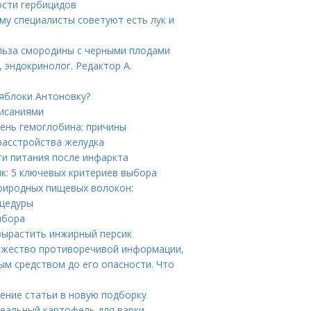
ости гербицидов
у специалисты советуют есть лук и
льза смородины с черными плодами
 эндокринолог. Редактор А.
 яблоки Антоновку?
писаниями
ень гемоглобина: причины
расстройства желудка
и питания после инфаркта
ик: 5 ключевых критериев выбора
риродных пищевых волокон:
оцедуры
ыбора
 вырастить инжирный персик
ножество противоречивой информации,
ым средством до его опасности. Что
ение статьи в новую подборку
деальный картофель для варки