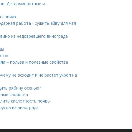
ов. Детерминантные и
условиях
одарная работа - сушить айву для чая
 вино из недозревшего винограда
цы
ртов
ла – польза и полезные свойства
чему не всходит и не растет укроп на
дить рябину осенью?
бные свойства
делить кислотность почвы
оусов из винограда