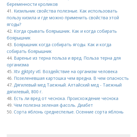
беременности кроликов
41.
Кизильник свойства полезные. Как использовать
пользу кизила и где можно применить свойства этой
ягоды?
42.
Когда срывать боярышник. Как и когда собирать
боярышник
43.
Боярышник когда собирать ягоды. Как и когда
собирать боярышник
44.
Варенье из терна польза и вред. Польза терна для
организма
45.
Xtv gjktpty vtl. Воздействие на организм человека
46.
Позеленевшая картошка чем вредна. В чем опасность
47.
Дягилевый мед Таежный. Алтайский мед - Таежный
дягилевый, 800 г.
48.
Есть ли вред от чеснока. Происхождение чеснока
49.
Чем полезна зеленая фасоль. Диабет
50.
Сорта яблонь среднеспелые. Осенние сорта яблонь