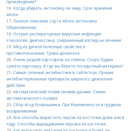
произведение?
16.
Когда убирать антоновку на зиму. Срок хранения
яблок
17.
Полное описание сорта яблок антоновка.
Обыкновенная
18.
Острые респираторные вирусные инфекции:
этиология, диагностика, современный взгляд на лечение
19.
Мед из дягиля полезные свойства и
противопоказания. Трава архангела
20.
Очень редкий картофель на семена. Скоро будем
сажать картошку. А где вы берете посадочный материал?
21.
Самые сильные антибиотики в таблетках. Лучшие
антибактериальные препараты широкого диапазона
действия
22.
Автоматический полив своими руками. Схемы
автоматического полива
23.
Сбор ягод боярышника. При беременности и грудном
вскармливании
24.
Все способы вырастить персик из косточки дома или в
саду. Способы выращивания персика из косточки
25.
Как вырастить нектарин из косточки и будет ли