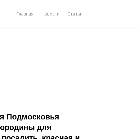
Главная
Новости
Статьи
ля Подмосковья
мородины для
посадить, красная и