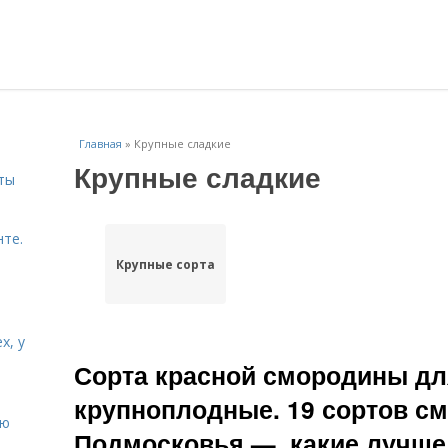
Главная
»
Крупные сладкие
Крупные сладкие
ты
нте.
Крупные сорта
х, у
Сорта красной смородины д
крупноплодные. 19 сортов с
ию
Подмосковья —, какие лучше 