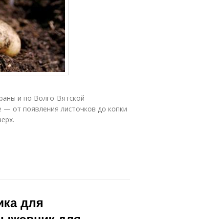
раны и по Волго-Вятской
е — от появления листочков до копки
ерх.
ика для