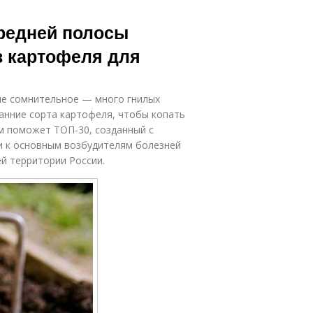
средней полосы
в картофеля для
тие сомнительное — много гнилых
анние сорта картофеля, чтобы копать
м поможет ТОП-30, созданный с
и к основным возбудителям болезней
ей территории России.