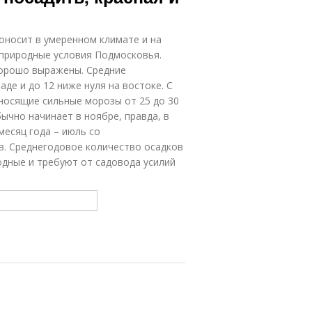
доносит в умеренном климате и на
 природные условия Подмосковья.
хорошо выражены. Средние
де и до 12 ниже нуля на востоке. С
носящие сильные морозы от 25 до 30
бычно начинает в ноябре, правда, в
есяц года – июль со
в. Среднегодовое количество осадков
одные и требуют от садовода усилий