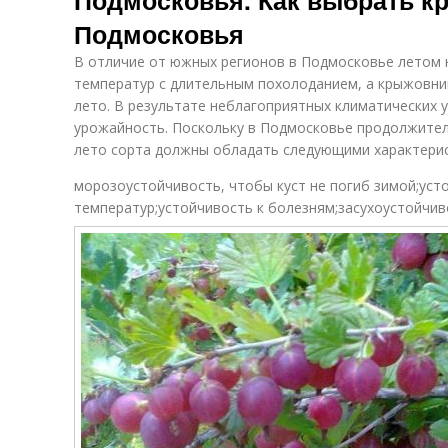
Подмосковья. Как выбрать к
Подмосковья
В отличие от южных регионов в Подмосковье летом
температур с длительным похолоданием, а крыжовн
лето. В результате неблагоприятных климатических у
урожайность. Поскольку в Подмосковье продолжите
лето сорта должны обладать следующими характери
морозоустойчивость, чтобы куст не погиб зимой;уст
температур;устойчивость к болезням;засухоустойчив