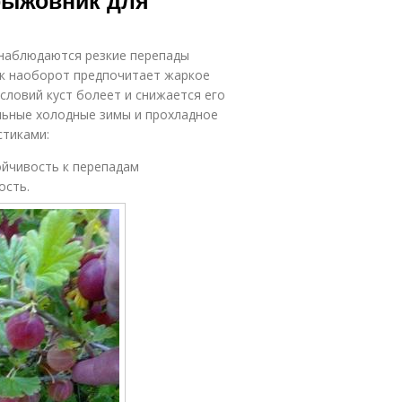
рыжовник для
 наблюдаются резкие перепады
ик наоборот предпочитает жаркое
словий куст болеет и снижается его
льные холодные зимы и прохладное
стиками:
ойчивость к перепадам
ость.