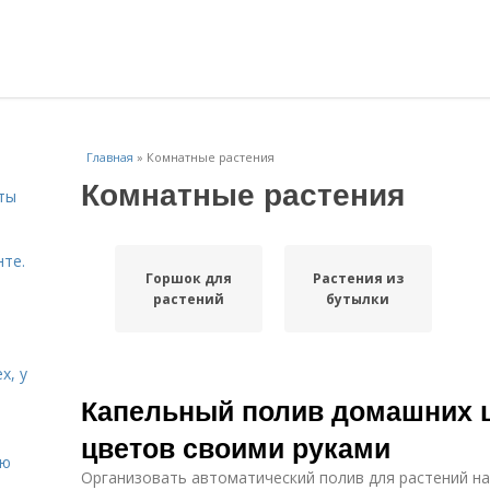
Главная
»
Комнатные растения
Комнатные растения
ты
нте.
Горшок для
Растения из
растений
бутылки
х, у
Капельный полив домашних ц
цветов своими руками
ию
Организовать автоматический полив для растений н