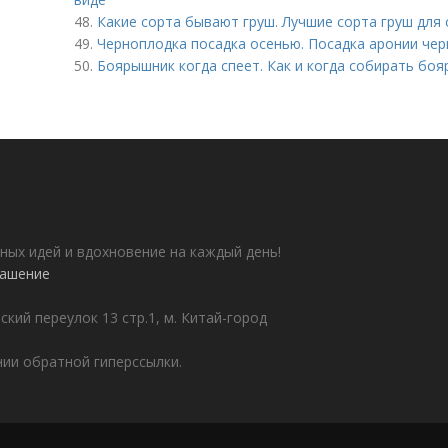
48.
Какие сорта бывают груш. Лучшие сорта груш для 
49.
Черноплодка посадка осенью. Посадка аронии че
50.
Боярышник когда спеет. Как и когда собирать бо
ных идей и вдохновение на каждый день!
лашение
ский переулок 13 стр.1, м. Китай-город
ии обратной гиперссылки.