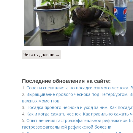
Читать дальше →
Последние обновления на сайте:
1.
Советы специалиста по посадке озимого чеснока. В
2.
Выращивание ярового чеснока под Петербургом. В
важных моментов
3.
Посадка ярового чеснока и уход за ним. Как посад
4.
Как и когда сажать чеснок. Как правильно сажать ч
5.
Опыт лечения гастроэзофагеальной рефлюксной бо
гастроэзофагеальной рефлюксной болезни