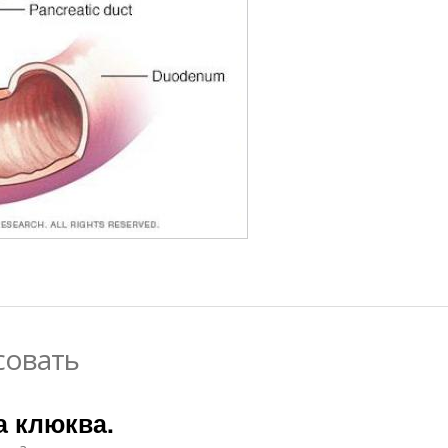
совать
а клюква.