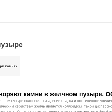
пузыре
ри камнях
творяют камни в желчном пузыре. 
чном пузыре включает выпадение осадка и постепенное увелич
ическим свойствам желчь является коллоидом, такой дисперсно
вающихся. Состоит из холестерина, желчных пигментов и фосф