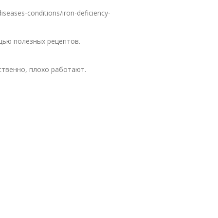
ases-conditions/iron-deficiency-
щью полезных рецептов.
ственно, плохо работают.