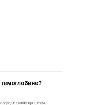
 гемоглобине?
слород к тканям организма.