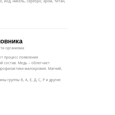
 йод, никель, серебро, хром, титан,
жовника
ти организма:
ет процесс появления
й состав. Медь – облегчает
профилактики малокровия. Магний,
группы В, А, Е, Д, С, Р и другие.