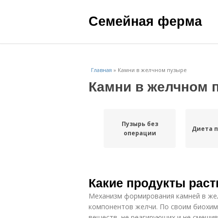
Семейная ферма
Главная
»
Камни в желчном пузыре
Камни в желчном 
Пузырь без
Диета п
операции
Какие продукты рас
Механизм формирования камней в жел
компонентов желчи. По своим биохим
веществ, не реагирующих и не смеши