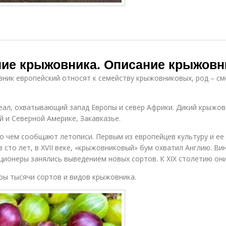
ние крыжовника. Описание крыжовн
ик европейский относят к семейству крыжовниковых, род – см
еал, охватывающий запад Европы и север Африки. Дикий крыжов
й и Северной Америке, Закавказье.
, о чем сообщают летописи. Первым из европейцев культуру и е
з сто лет, в XVII веке, «крыжовниковый» бум охватил Англию. Ви
кционеры занялись выведением новых сортов. К XIX столетию он
ры тысячи сортов и видов крыжовника.