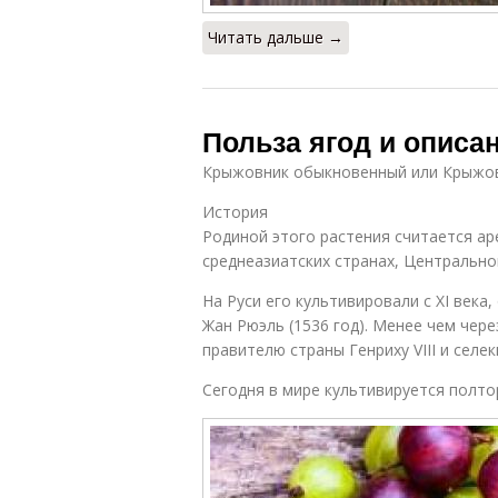
Читать дальше →
Польза ягод и описа
Крыжовник обыкновенный или Крыжовн
История
Родиной этого растения считается ар
среднеазиатских странах, Центрально
На Руси его культивировали с XI века
Жан Рюэль (1536 год). Менее чем чере
правителю страны Генриху VIII и селе
Сегодня в мире культивируется полто