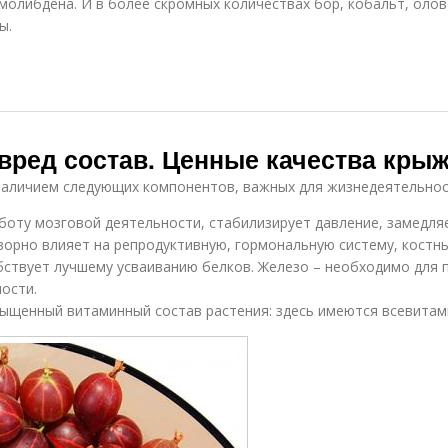
молибдена. И в более скромных количествах бор, кобальт, олово,
ы.
вред состав. Ценные качества кры
аличием следующих компонентов, важных для жизнедеятельнос
боту мозговой деятельности, стабилизирует давление, замедля
орно влияет на репродуктивную, гормональную систему, костны
бствует лучшему усваиванию белков. Железо – необходимо для 
ости.
щенный витаминный состав растения: здесь имеются всевитамины 