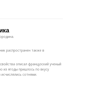
ика
ородина.
ник распространен также в
е свойства описал французский ученый
но из ягоды пришлось по вкусу
и исчислялись сотнями.