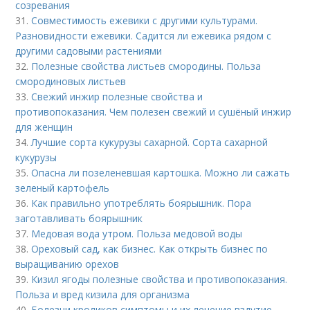
созревания
31.
Совместимость ежевики с другими культурами.
Разновидности ежевики. Садится ли ежевика рядом с
другими садовыми растениями
32.
Полезные свойства листьев смородины. Польза
смородиновых листьев
33.
Свежий инжир полезные свойства и
противопоказания. Чем полезен свежий и сушёный инжир
для женщин
34.
Лучшие сорта кукурузы сахарной. Сорта сахарной
кукурузы
35.
Опасна ли позеленевшая картошка. Можно ли сажать
зеленый картофель
36.
Как правильно употреблять боярышник. Пора
заготавливать боярышник
37.
Медовая вода утром. Польза медовой воды
38.
Ореховый сад, как бизнес. Как открыть бизнес по
выращиванию орехов
39.
Кизил ягоды полезные свойства и противопоказания.
Польза и вред кизила для организма
40.
Болезни кроликов симптомы и их лечение вздутие