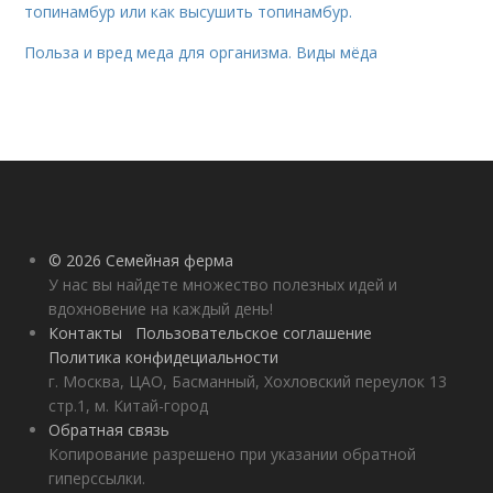
топинамбур или как высушить топинамбур.
Польза и вред меда для организма. Виды мёда
© 2026 Семейная ферма
У нас вы найдете множество полезных идей и
вдохновение на каждый день!
Контакты
Пользовательское соглашение
Политика конфидециальности
г. Москва, ЦАО, Басманный, Хохловский переулок 13
стр.1, м. Китай-город
Обратная связь
Копирование разрешено при указании обратной
гиперссылки.