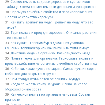
29.
Совместимость садовых деревьев и кустарников
таблица. Схема совместимости деревьев и кустарников
30.
Черемуха лечебные свойства и противопоказания.
Полезные свойства черемухи
31.
Как пить трепанг на меду. Трепанг на меду: что это
такое?
32.
Терн польза и вред для здоровья. Описание растения
терн колючий
33.
Как сушить топинамбур в домашних условиях.
Сушеный топинамбур или как высушить топинамбур.
34.
Действие меда на организм. Разновидности меда
35.
Польза терна для организма. Тернослива: польза и
вред, воздействие на организм, лечебные свойства ягод
36.
Кабачки, какие лучше посадить. Самые лучшие сорта
кабачков для открытого грунта
37.
Чем фундук отличается от лещины. Фундук
38.
Когда собирать сливу на урале. Слива на Урале.
Морозостойкие сорта
39.
Как чеснок влияет на организм человека. Состав
пряности
40.
Руккола, как вырастить на даче. Рукола в открытом