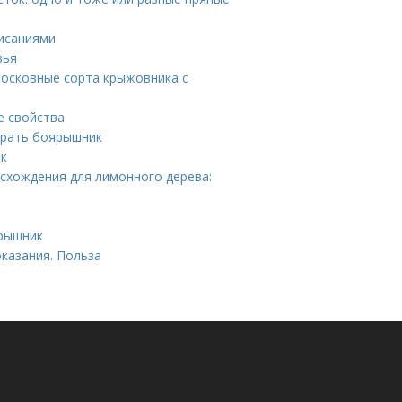
писаниями
вья
осковные сорта крыжовника с
е свойства
бирать боярышник
ик
схождения для лимонного дерева:
ярышник
казания. Польза