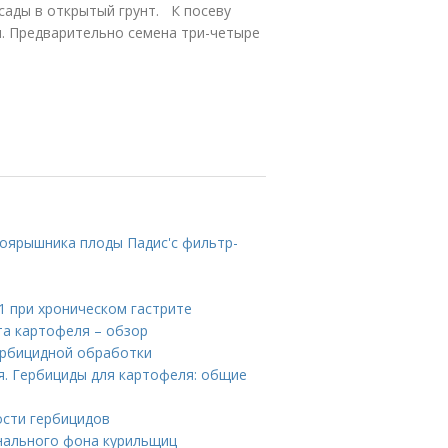
сады в открытый грунт. К посеву
я. Предварительно семена три-четыре
ярышника плоды Падис'с фильтр-
1 при хроническом гастрите
та картофеля – обзор
ербицидной обработки
я. Гербициды для картофеля: общие
ости гербицидов
нального фона курильщиц