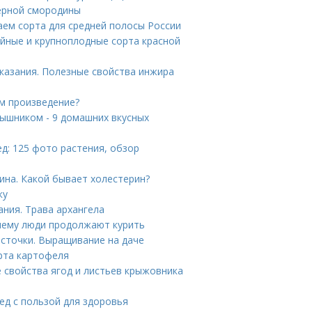
черной смородины
ем сорта для средней полосы России
йные и крупноплодные сорта красной
казания. Полезные свойства инжира
м произведение?
рышником - 9 домашних вкусных
ед: 125 фото растения, обзор
ина. Какой бывает холестерин?
ку
ания. Трава архангела
очему люди продолжают курить
осточки. Выращивание на даче
рта картофеля
 свойства ягод и листьев крыжовника
ед с пользой для здоровья