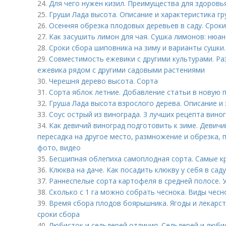
24.
Для чего нужен кизил. Преимущества для здоровь
25.
Груши Лада высота. Описание и характеристика гр
26.
Осенняя обрезка плодовых деревьев в саду. Срок
27.
Как засушить лимон для чая. Сушка лимонов: нюа
28.
Сроки сбора шиповника на зиму и варианты сушки
29.
Совместимость ежевики с другими культурами. Ра
ежевика рядом с другими садовыми растениями
30.
Черешня дерево высота. Сорта
31.
Сорта яблок летние. Добавление статьи в новую 
32.
Груша Лада высота взрослого дерева. Описание и
33.
Соус острый из винограда. 3 лучших рецепта вино
34.
Как девичий виноград подготовить к зиме. Девичий
пересадка на другое место, размножение и обрезка, 
фото, видео
35.
Бесшипная облепиха самоплодная сорта. Самые к
36.
Клюква на даче. Как посадить клюкву у себя в саду
37.
Раннеспелые сорта картофеля в средней полосе. 
38.
Сколько с 1 га можно собрать чеснока. Виды чес
39.
Время сбора плодов боярышника. Ягоды и лекарст
сроки сбора
40.
Любисток и сельдерей отличия. Сельдерей и люби