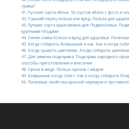
травы?
41.
Русские сорта яблок. 50 сортов яблок с фото и о
42.
Горький перец польза или вред. Польза для здоро
43.
Лучшие сорта крыжовника для Подмосковья. Подм
крупными плодами
44.
Синяя слива польза и вред для здоровья. Полезны
45.
Когда собирать боярышник и как. Как и когда со
46.
Когда срывать шиповник. Когда собирать шиповн
47.
Для лимона подкормка. Подкормы народного прои
способы приготовления и внесения
48.
Орехи в меде. Польза орехов с медом
49.
Боярышник когда спеет. Как и когда собирать бо
50.
Полезные свойства красной черемухи и противопо