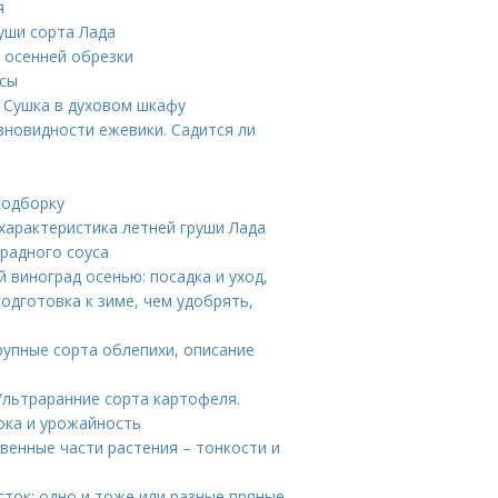
я
уши сорта Лада
и осенней обрезки
нсы
. Сушка в духовом шкафу
зновидности ежевики. Садится ли
подборку
 характеристика летней груши Лада
градного соуса
 виноград осенью: посадка и уход,
подготовка к зиме, чем удобрять,
рупные сорта облепихи, описание
Ультраранние сорта картофеля.
нока и урожайность
венные части растения – тонкости и
сток: одно и тоже или разные пряные