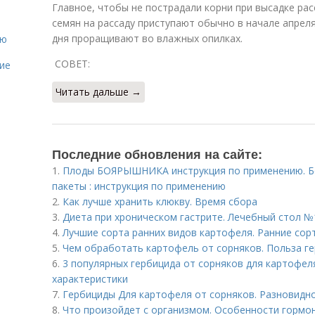
Главное, чтобы не пострадали корни при высадке рас
семян на рассаду приступают обычно в начале апрел
дня проращивают во влажных опилках.
ию
СОВЕТ:
ие
Читать дальше →
Последние обновления на сайте:
1.
Плоды БОЯРЫШНИКА инструкция по применению. Бо
пакеты : инструкция по применению
2.
Как лучше хранить клюкву. Время сбора
3.
Диета при хроническом гастрите. Лечебный стол №
4.
Лучшие сорта ранних видов картофеля. Ранние сор
5.
Чем обработать картофель от сорняков. Польза г
6.
3 популярных гербицида от сорняков для картофел
характеристики
7.
Гербициды Для картофеля от сорняков. Разновидн
8.
Что произойдет с организмом. Особенности гормо