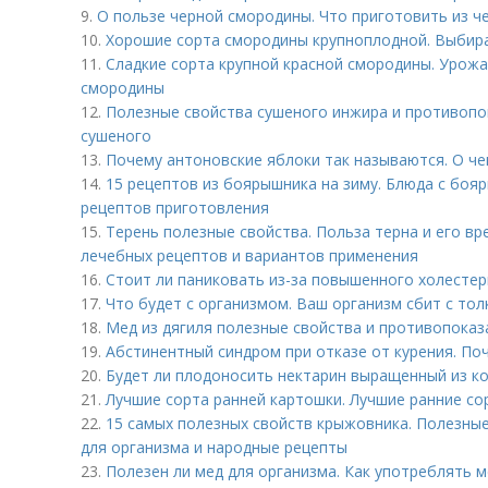
9.
О пользе черной смородины. Что приготовить из 
10.
Хорошие сорта смородины крупноплодной. Выбира
11.
Сладкие сорта крупной красной смородины. Урожа
смородины
12.
Полезные свойства сушеного инжира и противопо
сушеного
13.
Почему антоновские яблоки так называются. О че
14.
15 рецептов из боярышника на зиму. Блюда с боя
рецептов приготовления
15.
Терень полезные свойства. Польза терна и его вр
лечебных рецептов и вариантов применения
16.
Стоит ли паниковать из-за повышенного холестер
17.
Что будет с организмом. Ваш организм сбит с тол
18.
Мед из дягиля полезные свойства и противопоказ
19.
Абстинентный синдром при отказе от курения. П
20.
Будет ли плодоносить нектарин выращенный из к
21.
Лучшие сорта ранней картошки. Лучшие ранние со
22.
15 самых полезных свойств крыжовника. Полезные
для организма и народные рецепты
23.
Полезен ли мед для организма. Как употреблять м