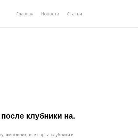
Главная
Новости
Статьи
 после клубники на.
у, шиповник, все сорта клубники и