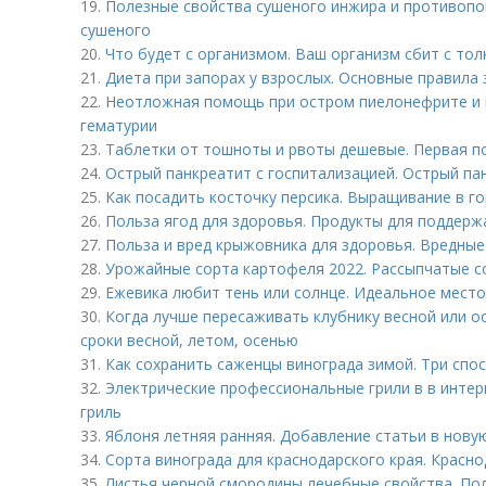
19.
Полезные свойства сушеного инжира и противопо
сушеного
20.
Что будет с организмом. Ваш организм сбит с тол
21.
Диета при запорах у взрослых. Основные правила
22.
Неотложная помощь при остром пиелонефрите и 
гематурии
23.
Таблетки от тошноты и рвоты дешевые. Первая п
24.
Острый панкреатит с госпитализацией. Острый па
25.
Как посадить косточку персика. Выращивание в г
26.
Польза ягод для здоровья. Продукты для поддерж
27.
Польза и вред крыжовника для здоровья. Вредные
28.
Урожайные сорта картофеля 2022. Рассыпчатые с
29.
Ежевика любит тень или солнце. Идеальное место 
30.
Когда лучше пересаживать клубнику весной или о
сроки весной, летом, осенью
31.
Как сохранить саженцы винограда зимой. Три спо
32.
Электрические профессиональные грили в в инте
гриль
33.
Яблоня летняя ранняя. Добавление статьи в нову
34.
Сорта винограда для краснодарского края. Красно
35.
Листья черной смородины лечебные свойства. По