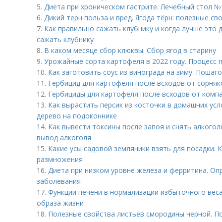
5.
Диета при хроническом гастрите. Лечебный стол №
6.
Дикий терн польза и вред. Ягода тёрн: полезные св
7.
Как правильно сажать клубнику и когда лучше это 
сажать клубнику
8.
В каком месяце сбор клюквы. Сбор ягод в старину
9.
Урожайные сорта картофеля в 2022 году. Процесс 
10.
Как заготовить соус из винограда на зиму. Пошаг
11.
Гербицид для картофеля после всходов от сорняк
12.
Гербициды для картофеля после всходов от компа
13.
Как вырастить персик из косточки в домашних ус
дерево на подоконнике
14.
Как вывести токсины после запоя и снять алкогол
вывод алкоголя
15.
Какие усы садовой земляники взять для посадки. К
размножения
16.
Диета при низком уровне железа и ферритина. Оп
заболевания
17.
Функции печени в нормализации избыточного вес
образа жизни
18.
Полезные свойства листьев смородины черной. П