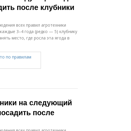
дить после клубники
юдения всех правил агротехники
каждые 3–4 года (редко — 5) клубнику
нять место, где росла эта ягода в
бники на следующий
посадить после
юдения всех правил агротехники