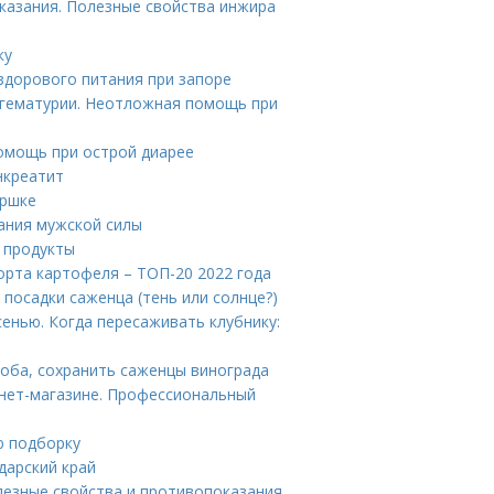
казания. Полезные свойства инжира
ку
 здорового питания при запоре
гематурии. Неотложная помощь при
омощь при острой диарее
нкреатит
оршке
ания мужской силы
 продукты
орта картофеля – ТОП-20 2022 года
посадки саженца (тень или солнце?)
сенью. Когда пересаживать клубнику:
соба, сохранить саженцы винограда
рнет-магазине. Профессиональный
ю подборку
дарский край
лезные свойства и противопоказания