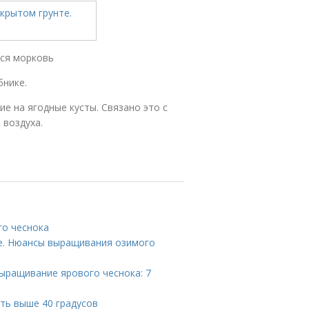
тся морковь
бнике.
е на ягодные кусты. Связано это с
 воздуха.
го чеснока
те. Нюансы выращивания озимого
ыращивание ярового чеснока: 7
ть выше 40 градусов