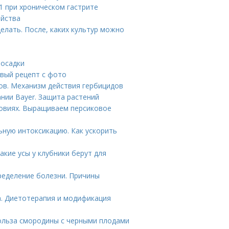
1 при хроническом гастрите
ойства
делать. После, каких культур можно
посадки
овый рецепт с фото
ов. Механизм действия гербицидов
нии Bayer. Защита растений
ловиях. Выращиваем персиковое
ьную интоксикацию. Как ускорить
акие усы у клубники берут для
ределение болезни. Причины
а. Диетотерапия и модификация
ольза смородины с черными плодами