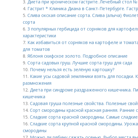
3.
Диета при хроническом гастрите. Лечебный стол №
4.
Гастрит * Клиника Диана в Санкт-Петербурге. Гаст
5.
Слива окская описание сорта. Слива (алыча) Фиоле
сорта
6.
3 популярных гербицида от сорняков для картофел
характеристики
7.
Как избавиться от сорняков на картофеле и томата
для томатов
8.
Яблоня скифское золото. Подробное описание
9.
Сорта садовых груш. Лучшие сорта груш для сада
10.
Почему нельзя есть зелёную картошку?
11.
Какие усы садовой земляники взять для посадки. К
размножения
12.
Диета при синдроме раздраженного кишечника. П
кишечника
13.
Садовая груша полезные свойства. Полезные свой
14.
Сорт смородины красной красная ранняя. Ранние 
15.
Сладкие сорта красной смородины. Самые сладки
16.
Сладкие сорта крупной красной смородины. Урожа
смородины
17.
Можно ли рябину сажать осенью. Выбор места вы