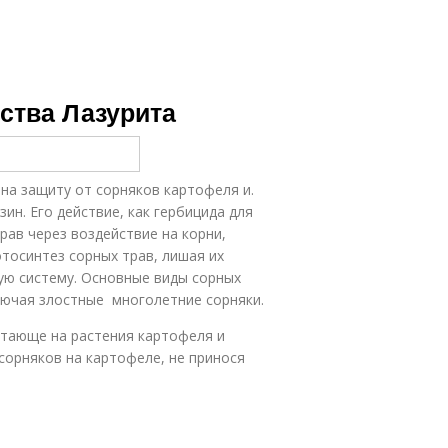
ства Лазурита
на защиту от сорняков картофеля и.
н. Его действие, как гербицида для
рав через воздействие на корни,
тосинтез сорных трав, лишая их
вую систему. Основные виды сорных
лючая злостные многолетние сорняки.
нетающе на растения картофеля и
сорняков на картофеле, не принося