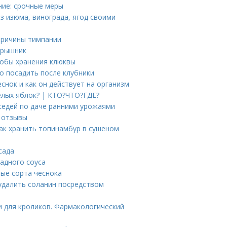
ние: срочные меры
из изюма, винограда, ягод своими
причины тимпании
ярышник
собы хранения клюквы
о посадить после клубники
еснок и как он действует на организм
елых яблок? | КТО?ЧТО?ГДЕ?
седей по даче ранними урожаями
и отзывы
ак хранить топинамбур в сушеном
сада
радного соуса
ые сорта чеснока
удалить соланин посредством
и для кроликов. Фармакологический