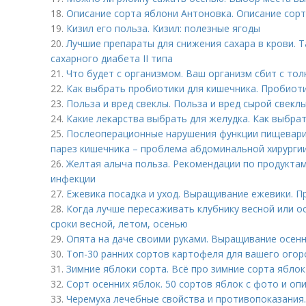
18.
Описание сорта яблони Антоновка. Описание сор
19.
Кизил его польза. Кизил: полезные ягоды
20.
Лучшие препараты для снижения сахара в крови. 
сахарного диабета II типа
21.
Что будет с организмом. Ваш организм сбит с тол
22.
Как выбрать пробиотики для кишечника. Пробиот
23.
Польза и вред свеклы. Польза и вред сырой свекл
24.
Какие лекарства выбрать для желудка. Как выбрат
25.
Послеоперационные нарушения функции пищевари
парез кишечника – проблема абдоминальной хирурги
26.
Желтая алыча польза. Рекомендации по продуктам
инфекции
27.
Ежевика посадка и уход. Выращивание ежевики. 
28.
Когда лучше пересаживать клубнику весной или о
сроки весной, летом, осенью
29.
Опята на даче своими руками. Выращивание осенн
30.
Топ-30 ранних сортов картофеля для вашего огор
31.
Зимние яблоки сорта. Всё про зимние сорта яблок
32.
Сорт осенних яблок. 50 сортов яблок с фото и оп
33.
Черемуха лечебные свойства и противопоказания