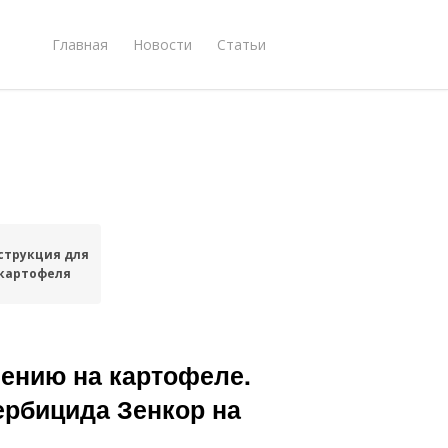
Главная
Новости
Статьи
струкция для
картофеля
нению на картофеле.
ербицида Зенкор на