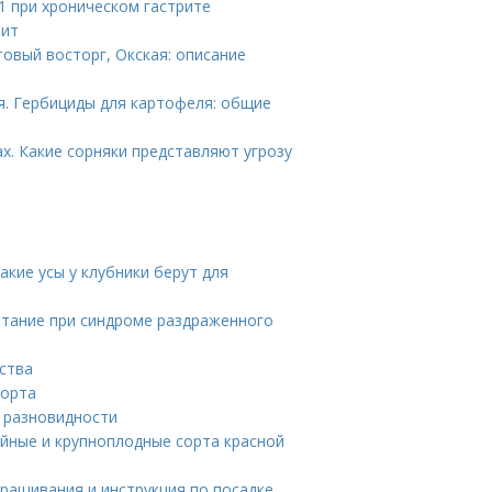
1 при хроническом гастрите
рит
товый восторг, Окская: описание
я. Гербициды для картофеля: общие
х. Какие сорняки представляют угрозу
акие усы у клубники берут для
итание при синдроме раздраженного
ства
сорта
е разновидности
йные и крупноплодные сорта красной
ращивания и инструкция по посадке