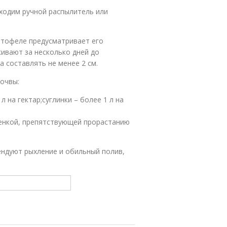
ходим ручной распылитель или
ртофеле предусматривает его
кивают за несколько дней до
 составлять не менее 2 см.
почвы:
л на гектар;суглинки – более 1 л на
енкой, препятствующей прорастанию
ендуют рыхление и обильный полив,