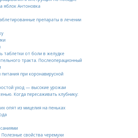
та яблок Антоновка
Таблетированные препараты в лечении
ку
ики
ы
ь таблетки от боли в желудке
тельного тракта. Послеоперационный
и
 питания при коронавирусной
Простой уход — высокие урожаи
сенью. Когда пересаживать клубнику:
их опят из мицелия на пеньках
ода
исаниями
. Полезные свойства черемухи