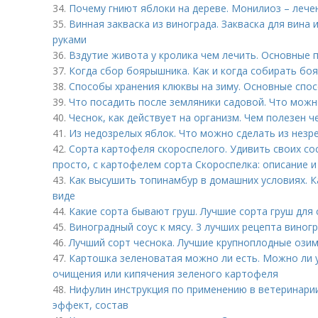
34.
Почему гниют яблоки на дереве. Монилиоз – лече
35.
Винная закваска из винограда. Закваска для вина 
руками
36.
Вздутие живота у кролика чем лечить. Основные 
37.
Когда сбор боярышника. Как и когда собирать бо
38.
Способы хранения клюквы на зиму. Основные спо
39.
Что посадить после земляники садовой. Что можн
40.
Чеснок, как действует на организм. Чем полезен ч
41.
Из недозрелых яблок. Что можно сделать из незр
42.
Сорта картофеля скороспелого. Удивить своих со
просто, с картофелем сорта Скороспелка: описание 
43.
Как высушить топинамбур в домашних условиях. К
виде
44.
Какие сорта бывают груш. Лучшие сорта груш для 
45.
Виноградный соус к мясу. 3 лучших рецепта виног
46.
Лучший сорт чеснока. Лучшие крупноплодные озим
47.
Картошка зеленоватая можно ли есть. Можно ли 
очищения или кипячения зеленого картофеля
48.
Нифулин инструкция по применению в ветеринари
эффект, состав