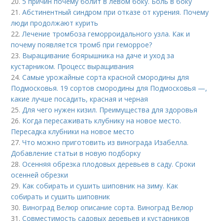
20.
5 причин почему болит в левом боку. Боль в боку
21.
Абстинентный синдром при отказе от курения. Почему
люди продолжают курить
22.
Лечение тромбоза геморроидального узла. Как и
почему появляется тромб при геморрое?
23.
Выращивание боярышника на даче и уход за
кустарником. Процесс выращивания
24.
Самые урожайные сорта красной смородины для
Подмосковья. 19 сортов смородины для Подмосковья —,
какие лучше посадить, красная и черная
25.
Для чего нужен кизил. Преимущества для здоровья
26.
Когда пересаживать клубнику на новое место.
Пересадка клубники на новое место
27.
Что можно приготовить из винограда Изабелла.
Добавление статьи в новую подборку
28.
Осенняя обрезка плодовых деревьев в саду. Сроки
осенней обрезки
29.
Как собирать и сушить шиповник на зиму. Как
собирать и сушить шиповник
30.
Виноград Велюр описание сорта. Виноград Велюр
31.
Совместимость садовых деревьев и кустарников