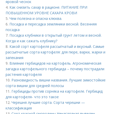
яровой чеснок
4.
Как снизить сахар в рационе. ПИТАНИЕ ПРИ
ПОВЫШЕННОМ УРОВНЕ САХАРА КРОВИ
5.
Чем полезна и опасна клюква.
6.
Посадка и пересадка земляники весной. Весенняя
посадка
7.
Посадка клубники в открытый грунт летом и весной.
Когда и как сажать клубнику?
8.
Какой сорт картофеля рассыпчатый и вкусный. Самые
рассыпчатые сорта картофеля: для пюре, варки, жарки и
запекания
9.
Влияние гербицидов на картофель. Агрономическая
загадка картофельного гербицида – почему пострадали
растения картофеля
10.
Разновидность вишни названия. Лучшие зимостойкие
сорта вишни для средней полосы
11.
Гербициды против сорняка на картофеле. Гербицид
для картофеля- что это такое
12.
Черешня лучшие сорта. Сорта черешни —
классификация
13.
Сорт красной смородины Ненаглядная выведен