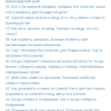
Краснодарский край
35.
Все о бесшипной ежевике. Ежевика без колючек: какие
сорта выбрать для посадки на даче?
36.
Свиной навоз польза и вред. Есть ли у свиного помета
преимущества
37.
Как пить трепанг на меду. Трепанг на меду: что это
такое?
38.
Как кормить шиншилл. Важные моменты при
организации питания шиншиллы
39.
Сорт облепихи без колючек для Подмосковья. Сорта
облепихи без колючек
40.
Когда созревает клюква в московской области. Когда
можно собирать шишку, чернику и клюкву: опубликованы
официальные сроки
41.
Действие сливы на организм. Полезные свойства
сливы и чернослива
42.
Как ухаживать осенью за сливой. Как и для чего нужно
ухаживать за сливой в конце августа и осенью
43.
Когда собирать боярышник. Как и когда собирать
боярышник
44.
Полезные свойства терна ягод. Полезные свойства