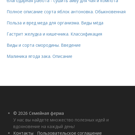
благодарная работа - сушить айву для чая и компота
Полное описание сорта яблок антоновка. Обыкновенная
Польза и вред меда для организма. Виды мёда
Гастрит желудка и кишечника. Классификация
Виды и сорта смородины. Введение
Малиника ягода зака. Описание
© 2026 Семейная ферма
У нас вы найдете множество полезных идей и
вдохновение на каждый день!
Контакты
Пользовательское соглашение