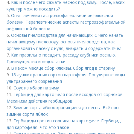
4.
Как и после чего сажать чеснок под зиму. После, каких
культур можно посадить?
5.
Опыт лечения гастроэзофагеальной рефлюксной
болезни. Терапевтические аспекты гастроэзофагеальной
рефлюксной болезни
6.
Основы пчеловодства для начинающих. С чего начать
начинающему пчеловоду: основы пчеловодства, как
организовать пасеку с нуля, выбрать и содержать пчел
7.
Как правильно посадить рассаду клубники осенью.
Преимущества и недостатки
8.
В каком месяце сбор клюквы. Сбор ягод в старину
9.
18 лучших ранних сортов картофеля. Популярные виды
ультрараннего созревания
10.
Соус из яблок на зиму
11.
Гербицид для картофеля после всходов от сорняков.
Механизм действия гербицидов
12.
Зимние сорта яблок хранящиеся до весны. Всё про
зимние сорта яблок
13.
Гербициды против сорняка на картофеле. Гербицид
для картофеля- что это такое
14.
Сорта садовых груш. Лучшие сорта груш для сада