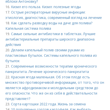
яблоки Антоновку?
16.
Кизил его польза. Кизил: полезные ягоды
17.
Острые респираторные вирусные инфекции:
этиология, диагностика, современный взгляд на лечение
18.
Как сделать разводку воды на даче для полива?
Капельная система полива
19.
Самые сильные антибиотики в таблетках. Лучшие
антибактериальные препараты широкого диапазона
действия
20.
Делаем капельный полив своими руками из
пластиковых бутылок. Системы капельного полива из
бутылок
21.
Современные возможности терапии хронического
панкреатита. Лечение хронического панкреатита
22.
Красная ягода маленькая. Об этом плоде есть
множество противоречивой информации, от того, что он
является афродизиаком и молодильным средством до
его опасности. Что же он из себя в действительности
представляет?
23.
Сорта картошки 2022 года. Жизнь за семена
24.
10 популярных сортов картофеля. Как выбрать