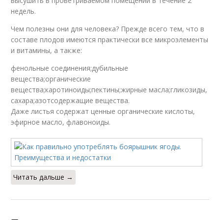
высушить в проветриваемом помещении в течение 2
недель.
Чем полезны они для человека? Прежде всего тем, что в
составе плодов имеются практически все микроэлементы
и витамины, а также:
фенольные соединения;дубильные
вещества;органические
вещества;каротиноиды;пектины;жирные масла;гликозиды,
сахара;азотсодержащие вещества.
Даже листья содержат ценные органические кислоты,
эфирное масло, флавоноиды.
Читать дальше →