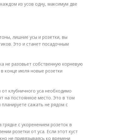
 каждом из усов одну, максимум две
тоны, лишние усы и розетки, вы
тиков. Это и станет посадочным
тка не разовьет собственную корневую
, в конце июля новые розетки
и от клубничного уса необходимо
т на постоянное место. Это в том
и планируете сажать не рядом с
 грядке с укоренением розеток в
ении розетки от уса. Если этот куст
ожно не привязываясь ко времени