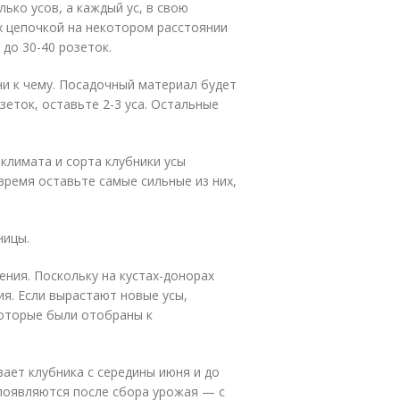
лько усов, а каждый ус, в свою
х цепочкой на некотором расстоянии
 до 30-40 розеток.
ни к чему. Посадочный материал будет
еток, оставьте 2-3 уса. Остальные
климата и сорта клубники усы
время оставьте самые сильные из них,
ницы.
ния. Поскольку на кустах-донорах
ия. Если вырастают новые усы,
которые были отобраны к
ает клубника с середины июня и до
 появляются после сбора урожая — с