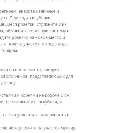
ерегноем, внесите калийные и
унт. Пересадка клубники
вшиеся розетки, стряхните с их
ы, обмакните корневую систему в
адите розетки на новое место и
ьте полить участок, а когда вода
 торфом.
ики на новое место, следует
проволочников, представляющих для
у плану:
стьями и корнями не короче 5 см;
и, не слишком их заглубляя, и
, слегка уплотните поверхность и
сле чего уложите на участок мульчу.