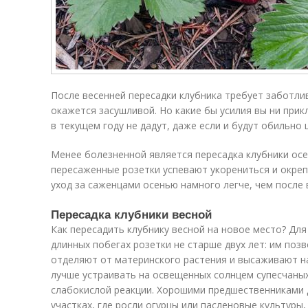
После весенней пересадки клубника требует заботлив
окажется засушливой. Но какие бы усилия вы ни прик
в текущем году не дадут, даже если и будут обильно 
Менее болезненной является пересадка клубники осе
пересаженные розетки успевают укорениться и окреп
уход за саженцами осенью намного легче, чем после 
Пересадка клубники весной
Как пересадить клубнику весной на новое место? Дл
длинных побегах розетки не старше двух лет: им поз
отделяют от материнского растения и высаживают на
лучше устраивать на освещенных солнцем супесчаных
слабокислой реакции. Хорошими предшественниками д
участках, где росли огурцы или пасленовые культуры