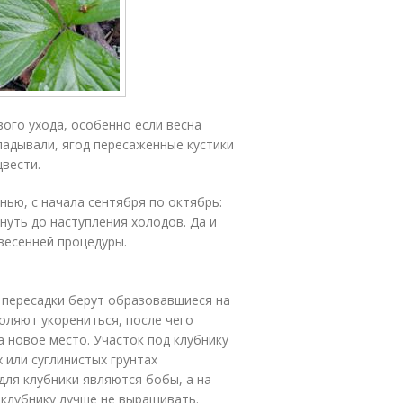
ого ухода, особенно если весна
ладывали, ягод пересаженные кустики
цвести.
нью, с начала сентября по октябрь:
нуть до наступления холодов. Да и
весенней процедуры.
я пересадки берут образовавшиеся на
воляют укорениться, после чего
 новое место. Участок под клубнику
 или суглинистых грунтах
ля клубники являются бобы, а на
, клубнику лучше не выращивать.