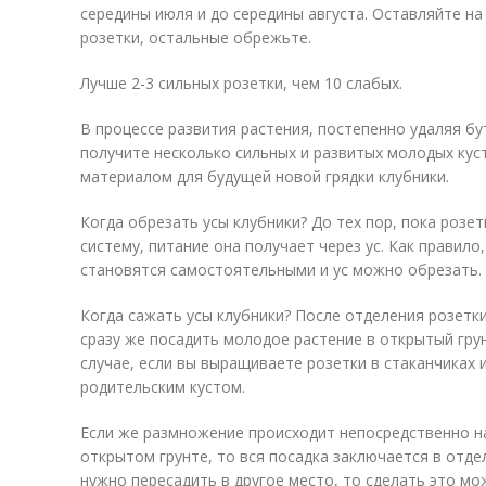
середины июля и до середины августа. Оставляйте на
розетки, остальные обрежьте.
Лучше 2-3 сильных розетки, чем 10 слабых.
В процессе развития растения, постепенно удаляя бу
получите несколько сильных и развитых молодых кус
материалом для будущей новой грядки клубники.
Когда обрезать усы клубники? До тех пор, пока розе
систему, питание она получает через ус. Как правило
становятся самостоятельными и ус можно обрезать.
Когда сажать усы клубники? После отделения розетк
сразу же посадить молодое растение в открытый грун
случае, если вы выращиваете розетки в стаканчиках 
родительским кустом.
Если же размножение происходит непосредственно на
открытом грунте, то вся посадка заключается в отдел
нужно пересадить в другое место, то сделать это м