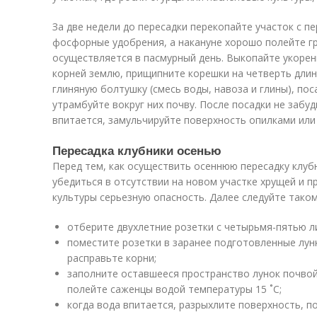
За две недели до пересадки перекопайте участок с п
фосфорные удобрения, а накануне хорошо полейте гр
осуществляется в пасмурный день. Выкопайте укорени
корней землю, прищипните корешки на четверть длин
глиняную болтушку (смесь воды, навоза и глины), пос
утрамбуйте вокруг них почву. После посадки не забуд
впитается, замульчируйте поверхность опилками или
Пересадка клубники осенью
Перед тем, как осуществить осеннюю пересадку клубн
убедиться в отсутствии на новом участке хрущей и 
культуры серьезную опасность. Далее следуйте таком
отберите двухлетние розетки с четырьмя-пятью ли
поместите розетки в заранее подготовленные лунк
расправьте корни;
заполните оставшееся пространство лунок почвой
полейте саженцы водой температуры 15 ˚C;
когда вода впитается, разрыхлите поверхность, по