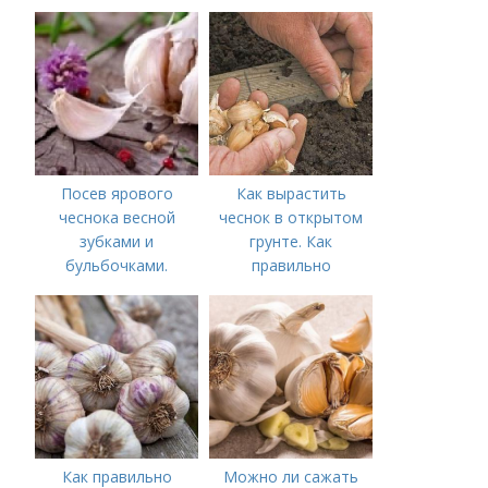
посадки чеснока
для тех, у кого нет
времени на спорт
Посев ярового
Как вырастить
чеснока весной
чеснок в открытом
зубками и
грунте. Как
бульбочками.
правильно
Оптимальные сроки
выращивать чеснок в
посадки озимого
открытом грунте
чеснока
Как правильно
Можно ли сажать