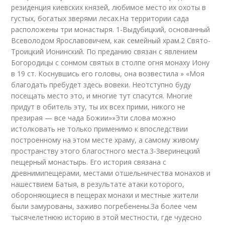
резиденция киевских князей, любимое место их охоты в
густых, богатых зверями лесах.На территории сада
расположены три монастыря. 1-Выдубицкий, основанный
Всеволодом Ярославовичем, как семейный храм.2 Свято-
Троицкий Ионинский. По преданию связан с явлением
Богородицы с сонмом святых в столпе огня монаху Иону
в 19 ст. Коснувшись его головы, она возвестила » «Моя
благодать пребудет здесь вовеки. Неотступно буду
посещать место это, и многие тут спасутся. Многие
придут в обитель эту, ты их всех прими, никого не
презирая — все чада Божии»»Эти слова можно
истолковать не только применимо к впоследствии
построенному на этом месте храму, а самому живому
пространству этого благостного места.3-Зверинецкий
пещерный монастырь. Его история связана с
древнимипещерами, местами отшельничества монахов и
нашествием Батыя, в результате атаки которого,
обороняющиеся в пещерах монахи и местные жители
были замурованы, заживо погребенены.За более чем
тысячелетнюю историю в этой местности, где чудесно