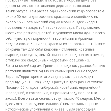
построенные теплицы, в которых в морозы даже без
дополнительного отопления держится плюсовая
температура. Там растёт один корейский кедр возрастом
около 50 лет и два ооочень красивых европейских, им
около 15.2.Ботанический сад им.Фомина. Здесь кедры
посажены на закрытой территории сада. Представлено
шесть его разновидностей. В условиях Киева лучше всего
себя чувствуют корейский, европейский и Арманда.
Кедрам около 60-ти лет, красота их завораживает. Также
открыла там для себя кедровый стланник, красивые
шаровидные кусты, зимой припавшие под снегом к земле,
с такими же съедобными кедровыми орешками.3.
Ботанический сад им. Гришка, по видовому разнообразию
растений является одним из самых крупных ботсадов
Европы.Территория этого сада в разы превосходит
предыдущие (130 га!), кедры растут в трёх разных точках.
Посадки 60-х годов, сибирский, корейский, европейский
(последний, к сожалению, в прошлом году полностью
засох). Всего здесь сейчас растут около 40 кедров. Место
здесь оказалось удивительное. С ним связаны первые
исторические упоминания о Киеве, была загородная