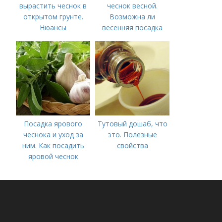
вырастить чеснок в
чеснок весной.
открытом грунте.
Возможна ли
Нюансы
весенняя посадка
выращивания
чеснока — когда
озимого чеснока
лучше делать
Посадка ярового
Тутовый дошаб, что
чеснока и уход за
это. Полезные
ним. Как посадить
свойства
яровой чеснок