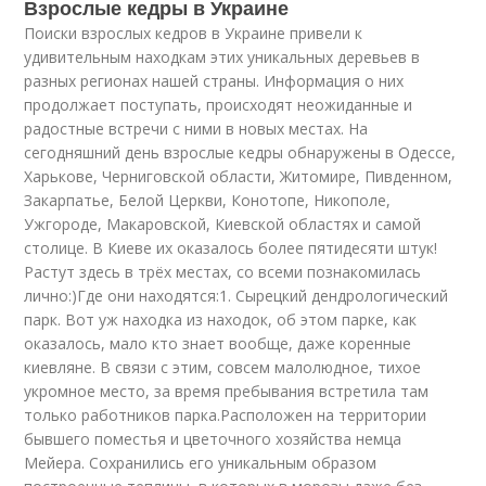
Взрослые кедры в Украине
Поиски взрослых кедров в Украине привели к
удивительным находкам этих уникальных деревьев в
разных регионах нашей страны. Информация о них
продолжает поступать, происходят неожиданные и
радостные встречи с ними в новых местах. На
сегодняшний день взрослые кедры обнаружены в Одессе,
Харькове, Черниговской области, Житомире, Пивденном,
Закарпатье, Белой Церкви, Конотопе, Никополе,
Ужгороде, Макаровской, Киевской областях и самой
столице. В Киеве их оказалось более пятидесяти штук!
Растут здесь в трёх местах, со всеми познакомилась
лично:)Где они находятся:1. Сырецкий дендрологический
парк. Вот уж находка из находок, об этом парке, как
оказалось, мало кто знает вообще, даже коренные
киевляне. В связи с этим, совсем малолюдное, тихое
укромное место, за время пребывания встретила там
только работников парка.Расположен на территории
бывшего поместья и цветочного хозяйства немца
Мейера. Сохранились его уникальным образом