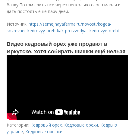
банку.Потом слить все через несколько слоев марли и
дать постоять еще пару дней.
Источник:
https://semejnayaferma.ru/novosti/kogda-
sozrevaet-kedrovyy-oreh-kak-proizvodyat-kedrovye-orehi
Видео кедровый орех уже продают в
Иркутске, хотя собирать шишки ещё нельзя
Категории:
Кедровый орех
,
Кедровые орехи
,
Кедры в
украине
,
Кедровые орешки