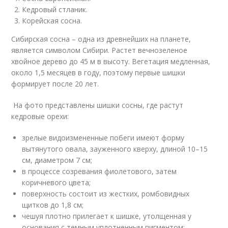
Кедровый стланик.
Корейская сосна.
Сибирская сосна – одна из древнейших на планете,
является символом Сибири. Растет вечнозеленое
хвойное дерево до 45 м в высоту. Вегетация медленная,
около 1,5 месяцев в году, поэтому первые шишки
формирует после 20 лет.
На фото представлены шишки сосны, где растут
кедровые орехи:
зрелые видоизмененные побеги имеют форму
вытянутого овала, зауженного кверху, длиной 10–15
см, диаметром 7 см;
в процессе созревания фиолетового, затем
коричневого цвета;
поверхность состоит из жестких, ромбовидных
щитков до 1,8 см;
чешуя плотно прилегает к шишке, утолщенная у
основания с темным уплотненным пигментом;