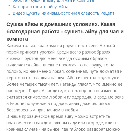
работа - сушить айву для чая и компота
Как приготовить айву. Айва
Видео цукаты из айвы.Восточная сладость.Рецепт.
Сушка айвы в домашних условиях. Какая
благодарная работа - сушить айву для чая и
компота
Какими только красками ни радует нас осень! А какой
порой приносит урожай! Среди всего разнообразия
южных фруктов для меня всегда особым образом
выделяется айва, внешне похожая то на грушу, то на
яблоко, но неизменно яркая, солнечная, чуть лохматая и
терпковато - сладкая на вкус. Айва известна людям уже
более четырех тысяч лет. Легенды гласят, что именно ее
преподнес Парис Афродите, и с тех пор она неизменно
считается символом любви и плодородия. В средние века
в Европе получение в подарок айвы даже являлось
бессловесным признанием в любви.
В наше прозаическое время айву можно встретить
практически в каждом южном саду или огороде, или в
крайнем случае - на рынке, где "яблоко раздора" можно