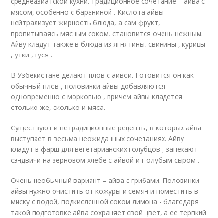
среднеазиатской кухни. Традиционное сочетание – айва с
мясом, особенно с бараниной . Кислота айвы
нейтрализует жирность блюда, а сам фрукт,
пропитываясь мясным соком, становится очень нежным.
Айву кладут также в блюда из ягнятины, свинины , курицы
, утки , гуся .
В Узбекистане делают плов с айвой. Готовится он как
обычный плов , половинки айвы добавляются
одновременно с морковью , причем айвы кладется
столько же, сколько и мяса.
Существуют и нетрадиционные рецепты, в которых айва
выступает в весьма неожиданных сочетаниях. Айву
кладут в фарш для вегетарианских голубцов , запекают
сэндвичи на зерновом хлебе с айвой и г олубым сыром .
Очень необычный вариант – айва с грибами. Половинки
айвы нужно очистить от кожуры и семян и поместить в
миску с водой, подкисленной соком лимона - благодаря
такой подготовке айва сохраняет свой цвет, а ее терпкий