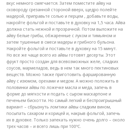
вкус немного смягчается. Затем поместите айву на
сковороду срезанной стороной вверх, щедро полейте
мадерой, приправьте солью и перцем , добавьте воды,
накройте фольгой и поставьте в духовку на 1,5 часа. Айва
должна стать нежной и прозрачной. Потом выложите на
айву белые грибы, обжаренные с луком и тимьяном и
затем тушенные в смеси мадеры и грибного бульона.
Накройте фольгой и поставьте в духовку на 15 минут.
Но все же чаще всего из айвы готовят десерты. Этот
фрукт просто создан для всевозможных желе, сладких
соусов, мармеладов, ведь в нем так много пектиновых
веществ. Можно также приготовить фаршированную
айву с изюмом, орехами и медом. А можно положить в
половинки айвы по ложечке масла и меда, запечь в
форме до мягкости и подать с сыром маскарпоне и
печеньем бискотти. Но самый легкий и беспроигрышный
вариант – сбрызнуть ломтики айвы сладким вином,
посыпать сахаром и корицей и, накрыв фольгой, запечь
их в духовке. Только запекать нужно очень долго – около
трех часов – и всего лишь при 100ºС.