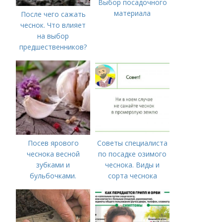
Выбор посадочного
материала
После чего сажать
чеснок. Что влияет
на выбор
предшественников?
Посев ярового
Советы специалиста
чеснока весной
по посадке озимого
зубками и
чеснока. Виды и
бульбочками.
сорта чеснока
Оптимальные сроки
посадки озимого
чеснока