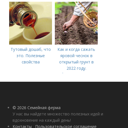
ярового чеснока: 7
важных моментов
Тутовый дошаб, что
Как и когда сажать
это. Полезные
яровой чеснок в
свойства
открытый грунт в
2022 году.
Добавление статьи в
новую подборку
© 2026 Семейная ферма
У нас вы найдете множество полезных идей и
вдохновение на каждый день!
Контакты
Пользовательское соглашение