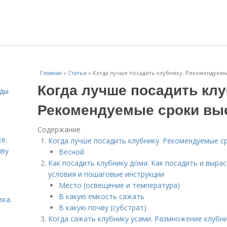
Главная
»
Статьи
»
Когда лучше посадить клубнику. Рекомендуем
Когда лучше посадить клу
иды
Рекомендуемые сроки вы
Содержание
е.
Когда лучше посадить клубнику. Рекомендуемые с
йву
Весной
Как посадить клубнику дома. Как посадить и выра
условия и пошаговые инструкции
Место (освещение и температура)
В какую емкость сажать
вка.
В какую почву (субстрат)
Когда сажать клубнику усами. Размножение клубн