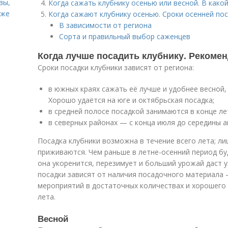
вы,
Когда сажать клубнику осенью или весной. В како
кже
Когда сажают клубнику осенью. Сроки осенней по
В зависимости от региона
Сорта и правильный выбор саженцев
Когда лучше посадить клубнику. Рекоме
Сроки посадки клубники зависят от региона:
в южных краях сажать её лучше и удобнее весной, 
Хорошо удаётся на юге и октябрьская посадка;
в средней полосе посадкой занимаются в конце ле
в северных районах — с конца июля до середины ав
Посадка клубники возможна в течение всего лета; л
приживаются. Чем раньше в летне-осенний период бу
она укоренится, перезимует и больший урожай даст 
посадки зависят от наличия посадочного материала 
мероприятий в достаточных количествах и хорошего 
лета.
Весной