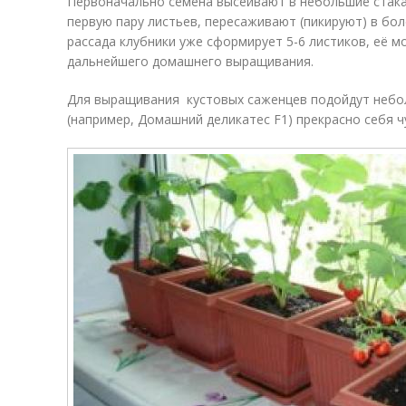
Первоначально семена высеивают в небольшие стакан
первую пару листьев, пересаживают (пикируют) в бо
рассада клубники уже сформирует 5-6 листиков, её м
дальнейшего домашнего выращивания.
Для выращивания кустовых саженцев подойдут небо
(например, Домашний деликатес F1) прекрасно себя ч