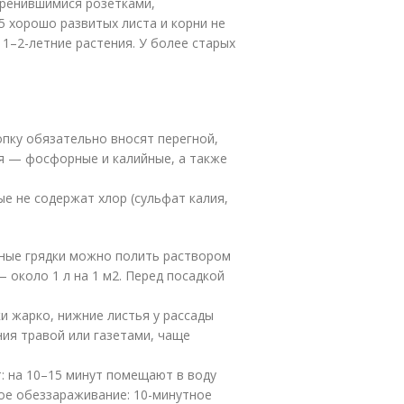
оренившимися розетками,
5 хорошо развитых листа и корни не
1–2-летние растения. У более старых
опку обязательно вносят перегной,
я — фосфорные и калийные, а также
е не содержат хлор (сульфат калия,
нные грядки можно полить раствором
— около 1 л на 1 м
2
. Перед посадкой
ки жарко, нижние листья у рассады
ния травой или газетами, чаще
: на 10–15 минут помещают в воду
кое обеззараживание: 10-минутное