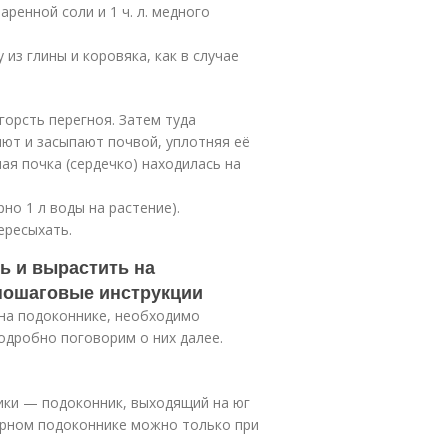
аренной соли и 1 ч. л. медного
из глины и коровяка, как в случае
орсть перегноя. Затем туда
ют и засыпают почвой, уплотняя её
ая почка (сердечко) находилась на
о 1 л воды на растение).
ересыхать.
ть и вырастить на
 пошаговые инструкции
 на подоконнике, необходимо
одробно поговорим о них далее.
ики — подоконник, выходящий на юг
ерном подоконнике можно только при