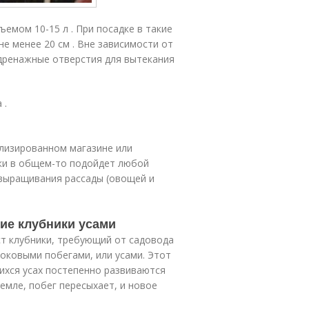
емом 10-15 л . При посадке в такие
е менее 20 см . Вне зависимости от
 дренажные отверстия для вытекания
 .
ализированном магазине или
ки в общем-то подойдет любой
 выращивания рассады (овощей и
ние клубники усами
ст клубники, требующий от садовода
оковыми побегами, или усами. Этот
хся усах постепенно развиваются
земле, побег пересыхает, и новое