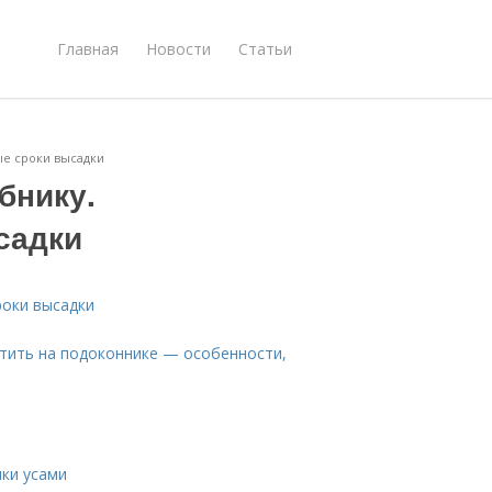
Главная
Новости
Статьи
ые сроки высадки
бнику.
садки
роки высадки
стить на подоконнике — особенности,
ики усами