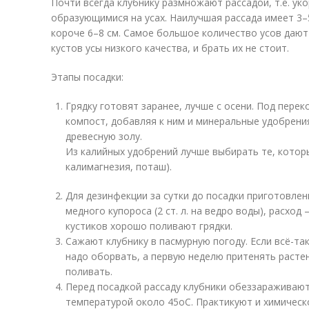
Почти всегда клубнику размножают рассадой, т.е. ук
образующимися на усах. Наилучшая рассада имеет 3–
короче 6–8 см. Самое большое количество усов дают 
кустов усы низкого качества, и брать их не стоит.
Этапы посадки:
Грядку готовят заранее, лучше с осени. Под перек
компост, добавляя к ним и минеральные удобрени
древесную золу.
Из калийных удобрений лучше выбирать те, которы
калимагнезия, поташ).
Для дезинфекции за сутки до посадки приготовле
медного купороса (2 ст. л. на ведро воды), расход 
кустиков хорошо поливают грядки.
Сажают клубнику в пасмурную погоду. Если всё-та
надо оборвать, а первую неделю притенять расте
поливать.
Перед посадкой рассаду клубники обеззараживают
температурой около 45
о
C. Практикуют и химичес