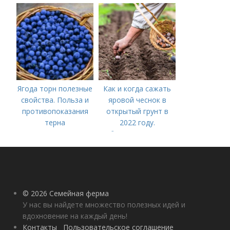
Ягода торн полезные
Как и когда сажать
свойства. Польза и
яровой чеснок в
противопоказания
открытый грунт в
терна
2022 году.
Добавление статьи в
новую подборку
© 2026 Семейная ферма
У нас вы найдете множество полезных идей и
вдохновение на каждый день!
Контакты
Пользовательское соглашение