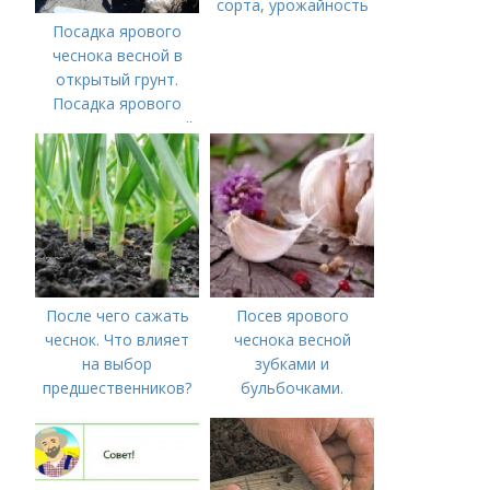
сорта, урожайность
Посадка ярового
чеснока весной в
открытый грунт.
Посадка ярового
чеснока в открытый
грунт
После чего сажать
Посев ярового
чеснок. Что влияет
чеснока весной
на выбор
зубками и
предшественников?
бульбочками.
Оптимальные сроки
посадки озимого
чеснока