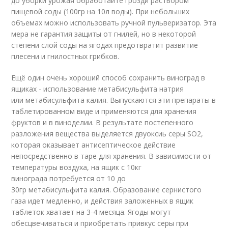
до уборки урожая обработайте грозди раствором
пищевой соды (100гр на 10л воды). При небольших
объемах можно использовать ручной пульверизатор. Эта
мера не гарантия защиты от гнилей, но в некоторой
степени слой соды на ягодах предотвратит развитие
плесени и гнилостных грибков.
Ещё один очень хороший способ сохранить виноград в
ящиках - использование метабисульфита натрия
или метабисульфита калия. Выпускаются эти препараты в
таблетированном виде и применяются для хранения
фруктов и в виноделии. В результате постепенного
разложения вещества выделяется двуоксиь серы SO2,
которая оказывает антисептическое действие
непосредственно в таре для хранения. В зависимости от
температуры воздуха, на ящик с 10кг
винограда потребуется от 10 до
30гр метабисульфита калия. Образование сернистого
газа идет медленно, и действия заложенных в ящик
таблеток хватает на 3-4 месяца. Ягоды могут
обесцвечиваться и приобретать привкус серы при