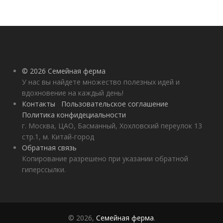
© 2026 Семейная ферма
У нас вы найдете множество полезных идей и
вдохновение на каждый день!
Контакты
Пользовательское соглашение
Политика конфидециальности
г. Москва, ЦАО, Басманный, Хохловский переулок 13
стр.1, м. Китай-город
Обратная связь
Копирование разрешено при указании обратной
гиперссылки.
© 2026,
Семейная ферма
.