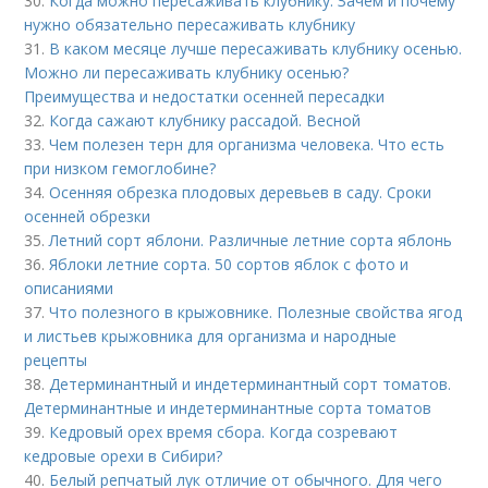
30.
Когда можно пересаживать клубнику. Зачем и почему
нужно обязательно пересаживать клубнику
31.
В каком месяце лучше пересаживать клубнику осенью.
Можно ли пересаживать клубнику осенью?
Преимущества и недостатки осенней пересадки
32.
Когда сажают клубнику рассадой. Весной
33.
Чем полезен терн для организма человека. Что есть
при низком гемоглобине?
34.
Осенняя обрезка плодовых деревьев в саду. Сроки
осенней обрезки
35.
Летний сорт яблони. Различные летние сорта яблонь
36.
Яблоки летние сорта. 50 сортов яблок с фото и
описаниями
37.
Что полезного в крыжовнике. Полезные свойства ягод
и листьев крыжовника для организма и народные
рецепты
38.
Детерминантный и индетерминантный сорт томатов.
Детерминантные и индетерминантные сорта томатов
39.
Кедровый орех время сбора. Когда созревают
кедровые орехи в Сибири?
40.
Белый репчатый лук отличие от обычного. Для чего