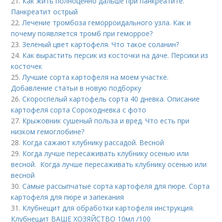
21.
Как жить полноценно дальше при панкреатите.
Панкреатит острый
22.
Лечение тромбоза геморроидального узла. Как и
почему появляется тромб при геморрое?
23.
Зеленый цвет картофеля. Что такое соланин?
24.
Как вырастить персик из косточки на даче. Персики из
косточек
25.
Лучшие сорта картофеля на моем участке.
Добавление статьи в новую подборку
26.
Скороспелый картофель сорта 40 дневка. Описание
картофеля сорта Сорокодневка с фото
27.
Крыжовник сушеный польза и вред. Что есть при
низком гемоглобине?
28.
Когда сажают клубнику рассадой. Весной
29.
Когда лучше пересаживать клубнику осенью или
весной. Когда лучше пересаживать клубнику осенью или
весной
30.
Самые рассыпчатые сорта картофеля для пюре. Сорта
картофеля для пюре и запекания
31.
Клубнещит для обработки картофеля инструкция.
Клубнещит ВАШЕ ХОЗЯЙСТВО 10мл /100