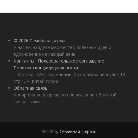
© 2026 Семейная ферма
У нас вы найдете множество полезных идей и
вдохновение на каждый день!
Контакты
Пользовательское соглашение
Политика конфидециальности
г. Москва, ЦАО, Басманный, Хохловский переулок 13
стр.1, м. Китай-город
Обратная связь
Копирование разрешено при указании обратной
гиперссылки.
© 2026,
Семейная ферма
.