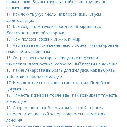
применению. Боярышника настойка : инструкция по
применению
11.
Как лечить укус пчелы на второй день. Укусы
кровососущих
12.
Как создать живую изгородь из боярышника.
Достоинства живой изгороди
13.
Чем полезен свежий инжир. инжир
14.
Что вызывает снижение гемоглобина. Низкий уровень
гемоглобина: причины
15.
Острые респираторные вирусные инфекции:
этиология, диагностика, современный взгляд на лечение
16.
Какие лекарства выбрать для желудка. Как выбрать
таблетки от боли в желудке
17.
Неотложные состояния в гинекологии. Подобные
документы
18.
Тяжесть в животе после еды. Как возникает тяжесть
в желудке
19.
Современные проблемы комплексной терапии
запоров. Хронический запор: современные методы
лечения
20.
Самые рассыпчатые и вкусные сорта картофеля.