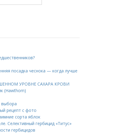
редшественников?
нняя посадка чеснока — когда лучше
ВЫШЕННОМ УРОВНЕ САХАРА КРОВИ
 (Hawthorn)
ы выбора
вый рецепт с фото
 зимние сорта яблок
ле. Селективный гербицид «Титус»
ности гербицидов