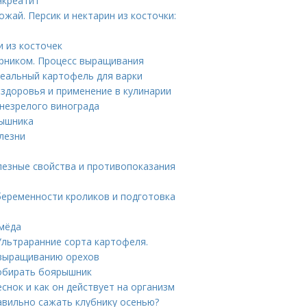
нкреатит
ожай. Персик и нектарин из косточки:
и из косточек
арником. Процесс выращивания
деальный картофель для варки
 здоровья и применение в кулинарии
 незрелого винограда
рышника
лезни
лезные свойства и противопоказания
беременности кроликов и подготовка
 мёда
Ультраранние сорта картофеля.
о выращиванию орехов
собирать боярышник
еснок и как он действует на организм
равильно сажать клубнику осенью?