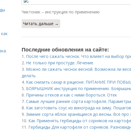
иды
Чиктоник – инструкция по применению
Читать дальше →
 как
Последние обновления на сайте:
вка.
1.
После чего сажать чеснок. Что влияет на выбор п
2.
Не только при простуде. Лечение
3.
Можно ли сажать чеснок весной. Возможна ли весе
делать
4.
Как снизить сахар в рационе. ПИТАНИЕ ПРИ ПО
5.
БОЯРЫШНИК инструкция по применению. Боярышник
6.
Причины отеков и как с ними бороться. Отек
7.
Самые лучшие ранние сорта картофеля. Параметр
8.
Как заготовить соус из винограда на зиму. Пошаго
9.
Зимние сорта яблок хранящиеся до весны. Всё про
10.
Как Применять гербициды от сорняков на картофе
11.
Гербициды Для картофеля от сорняков. Разновид