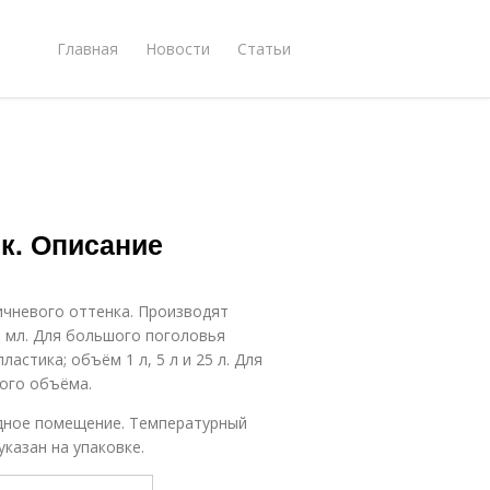
Главная
Новости
Статьи
к. Описание
ичневого оттенка. Производят
 мл. Для большого поголовья
стика; объём 1 л, 5 л и 25 л. Для
ого объёма.
адное помещение. Температурный
указан на упаковке.