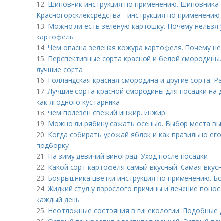
12.
Шиповник инструкция по применению. Шиповника 
Красногорсклексредства - инструкция по применению
13.
Можно ли есть зеленую картошку. Почему нельзя
картофель
14.
Чем опасна зеленая кожура картофеля. Почему не
15.
Перспективные сорта красной и белой смородины.
лучшие сорта
16.
Голландская красная смородина и другие сорта. Р
17.
Лучшие сорта красной смородины для посадки на 
как ягодного кустарника
18.
Чем полезен свежий инжир. инжир
19.
Можно ли рябину сажать осенью. Выбор места вы
20.
Когда собирать урожай яблок и как правильно его
подборку
21.
На зиму девичий виноград. Уход после посадки
22.
Какой сорт картофеля самый вкусный. Самая вкус
23.
Боярышника цветки инструкция по применению. Б
24.
Жидкий стул у взрослого причины и лечение поно
каждый день
25.
Неотложные состояния в гинекологии. Подобные