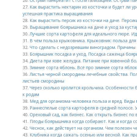
26.
Острый панкреатит с госпитализацией. Острый па
27.
Как вырастить нектарин из косточки и будет ли ур
успешная практика выращивания
28.
Как вырастить персик из косточки на даче. Персик
29.
Выращивание боярышника на даче и уход за куст
30.
Лучшие сорта картофеля для идеального пюре. И
31.
В чём польза крыжовника. Крыжовник: польза для
32.
Что сделать с недозревшим виноградом. Причины
33.
Боярышник посадка и уход. Посадка саженца боя
34.
Диета при язве желудка. Питание при язвенной бо
35.
Зимние сорта яблонь. Всё про зимние сорта яблок
36.
Листья черной смородины лечебные свойства. По
листьев смородины
37.
Через сколько кролится крольчиха. Особенности 
к родам
38.
Мед для организма человека польза и вред. Виды
39.
Раннеспелые сорта картофеля в средней полосе. 
40.
Ореховый сад, как бизнес. Как открыть бизнес п
41.
Плоды боярышника когда собирают. Как и когда 
42.
Чеснок, как действует на организм. Чем полезен ч
43.
Клубника когда сажать осенью или весной. Как п