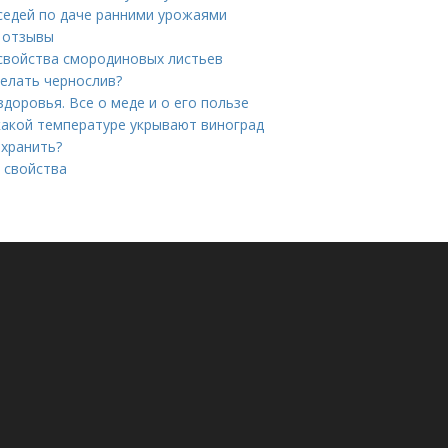
седей по даче ранними урожаями
и отзывы
свойства смородиновых листьев
делать чернослив?
здоровья. Все о меде и о его пользе
какой температуре укрывают виноград
 хранить?
 свойства