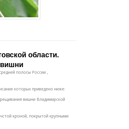
овской области.
 вишни
средней полосы России ,
исание которых приведено ниже:
скрещивания вишни Владимирской
дчстой кроной, покрытой крупными