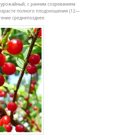
еурожайный, с ранним созреванием
возрасте полного плодоношения (12—
тение среднепозднее.