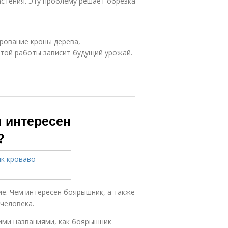
стения. Эту проблему решает обрезка
рование кроны дерева,
той работы зависит будущий урожай.
 интересен
?
е. Чем интересен боярышник, а также
человека.
кими названиями, как боярышник