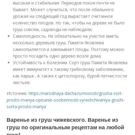
высокая и стабильная. Периодов покоя почти не
бывает. Может случиться, что после обильного
урожая на следующий год вырастает считанное
количество плодов. Но так, чтобы на дереве не было
груш совсем, садоводы не наблюдали;
Самоплодность. Не обязательно на участке иметь
несколько деревьев груш. Памяти Яковлева
самоопыляется и завязывает плоды. Поэтому можно
просто посадить одно дерево возле дома;
Устойчивость к болезням. Сорт груш Памяти Яковлева
имеет иммунитет к такому грибковому заболеванию,
как парша . А также к цитоспорозу, бурой пятнистости
листьев.
Источник:
https://narodnaya-dacha.ru/novosti/grusha-sort-
prosto-mariya-opisanie-osobennosti-vyrashchivaniya-grushi-
sorta-prosto-mariya
Варенье из груш чижевского. Варенье из
груш по оригинальным рецептам на любой
вкус!