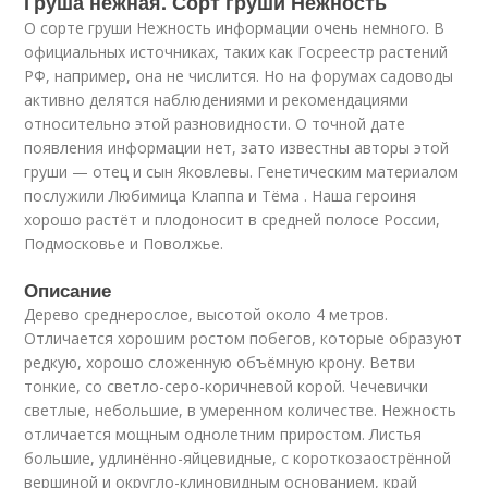
Груша нежная. Сорт груши Нежность
О сорте груши Нежность информации очень немного. В
официальных источниках, таких как Госреестр растений
РФ, например, она не числится. Но на форумах садоводы
активно делятся наблюдениями и рекомендациями
относительно этой разновидности. О точной дате
появления информации нет, зато известны авторы этой
груши — отец и сын Яковлевы. Генетическим материалом
послужили Любимица Клаппа и Тёма . Наша героиня
хорошо растёт и плодоносит в средней полосе России,
Подмосковье и Поволжье.
Описание
Дерево среднерослое, высотой около 4 метров.
Отличается хорошим ростом побегов, которые образуют
редкую, хорошо сложенную объёмную крону. Ветви
тонкие, со светло-серо-коричневой корой. Чечевички
светлые, небольшие, в умеренном количестве. Нежность
отличается мощным однолетним приростом. Листья
большие, удлинённо-яйцевидные, с короткозаострённой
вершиной и округло-клиновидным основанием, край