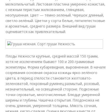
мелкопильчатый. Листовая пластина умеренно кожистая,
с нежным перистым жилкованием, глянцевая,
неопушённая. Цвет — тёмно-зелёный. Черешок длинный,
светло-зелёный. Цветки у сорта белые, пятилепестковые
и ароматные, среднего размера. Внешний вид груши
оценивается как привлекательный.
Плоды Нежности крупные, средней массой 150 грамм,
хотя не исключением бывают 100 и 200-граммовые
экземпляры. Форма кубаревидная, выровненная. В начале
созревания основная окраска кожицы ярко-зелёного
цвета, в период спелости становится желтовато-
зеленоватой, покровный румянец размытый, розовый,
незначительный, на освещённой стороне. Подкожные
точки сероватые, многочисленные. Блюдце умеренной
ширины и глубины. Чашечка открытая. Плодоножка не
очень длинная, умеренной толщины. Мякоть сочная,
нежная, кисло-сладкая. Оценка вкусовых качеств от