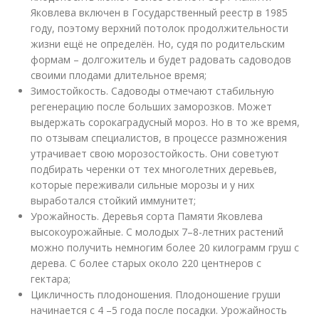
Яковлева включен в Государственный реестр в 1985
году, поэтому верхний потолок продолжительности
жизни ещё не определён. Но, судя по родительским
формам – долгожитель и будет радовать садоводов
своими плодами длительное время;
Зимостойкость. Садоводы отмечают стабильную
регенерацию после больших заморозков. Может
выдержать сорокаградусный мороз. Но в то же время,
по отзывам специалистов, в процессе размножения
утрачивает свою морозостойкость. Они советуют
подбирать черенки от тех многолетних деревьев,
которые переживали сильные морозы и у них
выработался стойкий иммунитет;
Урожайность. Деревья сорта Памяти Яковлева
высокоурожайные. С молодых 7–8-летних растений
можно получить немногим более 20 килограмм груш с
дерева. С более старых около 220 центнеров с
гектара;
Цикличность плодоношения. Плодоношение груши
начинается с 4 –5 года после посадки. Урожайность