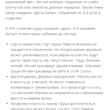
коричневый цвет. Листья зелёные, некрупные со слабо
изогнутой пластинкой на длинных черешках. Прилистники
ланцетовидные. Цветы белые, собранные по 4–6 штук в
соцветия.
В XVII столетии грушу называли «дуля». Это название
бытует в некоторых глубинках до сих пор.
Сорта-опылители. Сорт груши Памяти Яковлева не
нуждается в опылителях. Но плодоношение деревьев
может увеличиваться, если рядом на участке будут
расти такие сорта, как: Августовская . Лада, Вильямс
летний, Лесная красавица, Деканка зимняя. Описание
груши Лесная красавица читайте в этой статье .
Высота дерева. Деревья низкорослые. Обычно растут
в высоту до 2 метров. Но могут появляться
экземпляры и трёхметровые. Это происходит оттого,
что весенняя обрезка не направлена на стабилизацию
высоты и ширины кроны;
Продолжительность жизни. Груша долгожитель и
плодоносить может более ста лет. Сорт Памяти