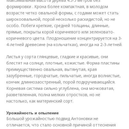
Максимальная высота дерева 4.5-5 метров без
формировки . Крона более компактная, в молодом
возрасте четко овальной формы, с годами может стать
широкоовальной, порой несколько раскидистой, но не
особо. Побеги крепкие, средней толщины, длинные,
прямые, покрыты корой коричневого или зеленовато-
коричневого цвета. Плодоношение концентрируется на 3-
4-летней древесине (на кольчатках), иногда на 2-3-летней.
Листья у сорта глянцевые, гладкие и красивые, они
блестят на солнце, плотные, кожистые. Форма пластины
преимущественно овальная, вытянутая, края
зазубренные, городчатые, пильчатые, иногда волнистые,
кончик длиннозаостренный, порой подкручивающийся.
Корневая система сильно углублена, она мочковатая,
разветвленная, полна мелких отростков, но не
настолько, как материнский сорт.
Урожайность и опыление
Большой урожайностью подвид Антоновки не
отличается, что стало основной причиной оттеснения