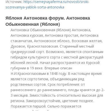
Источник:
https://semejnayaferma.ru/novosti/sroki-
sozrevaniya-yablok-sorta-antonovka
Яблоня Антоновка форум. Антоновка
Обыкновенная (Яблоня)
Антоновка Обыкновенная (Яблоня) Антоновка,
Антоновка курская, Антоновка простая, Антоновка
стаканчатая, Антоновское яблоко, Восковая желтая,
Духовое, Красноглазовская. Старинный местный
среднерусский сорт. Возможно, является спонтанным
гибридом культурного сорта с местной дикорастущей
яблоней лесной. Начал распространятся из Курской
губернии в 19 веке. Впервые описан
Н.И.Красноглазовым в 1848 году. В настоящее время
является сортотипом, объединяющим ряд
родственных сортов. Срок потребления: от
раннеосеннего до раннезимнего, плоды хранятся до 2-
3 месяцев. Зимостойкость относительно высокая для
региона. Заморозкоустойчив, цветение позднее.
Поражается паршой. Сильно поражается