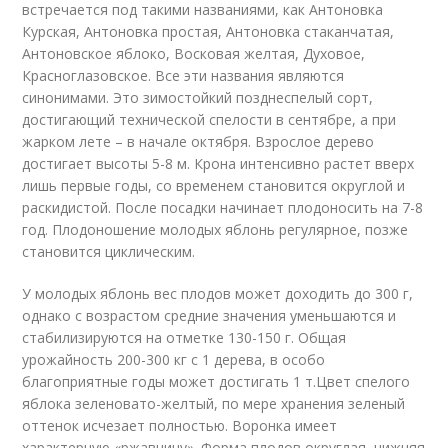
встречается под такими названиями, как Антоновка
Курская, Антоновка простая, Антоновка стаканчатая,
Антоновское яблоко, Восковая желтая, Духовое,
Красноглазовское. Все эти названия являются
синонимами. Это зимостойкий позднеспелый сорт,
достигающий технической спелости в сентябре, а при
жарком лете – в начале октября. Взрослое дерево
достигает высоты 5-8 м. Крона интенсивно растет вверх
лишь первые годы, со временем становится округлой и
раскидистой. После посадки начинает плодоносить на 7-8
год. Плодоношение молодых яблонь регулярное, позже
становится циклическим.
У молодых яблонь вес плодов может доходить до 300 г,
однако с возрастом средние значения уменьшаются и
стабилизируются на отметке 130-150 г. Общая
урожайность 200-300 кг с 1 дерева, в особо
благоприятные годы может достигать 1 т.Цвет спелого
яблока зеленовато-желтый, по мере хранения зеленый
оттенок исчезает полностью. Воронка имеет
характерную «ржавчину». Форма плодов округлая, нижняя