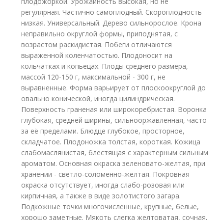
плодожоркой. Урожайность высокая, но не
регулярная. Частично самоплодный. Скороплодность
низкая. Универсальный. Дерево сильнорослое. Крона
неправильно округлой формы, приподнятая, с
возрастом раскидистая. Побеги отличаются
выраженной коленчатостью. Плодоносит на
кольчатках и копьецах. Плоды среднего размера,
массой 120-150 г, максимальной - 300 г, не
выравненные. Форма варьирует от плоскоокруглой до
овально конической, иногда цилиндрическая.
Поверхность граненая или широкоребристая. Воронка
глубокая, средней ширины, сильнооржавленная, часто
за её пределами. Блюдце глубокое, просторное,
складчатое. Плодоножка толстая, короткая. Кожица
слабомаслянистая, блестящая с характерным сильным
ароматом. Основная окраска зеленовато-желтая, при
хранении - светло-соломенно-желтая. Покровная
окраска отсутствует, иногда слабо-розовая или
кирпичная, а также в виде золотистого загара.
Подкожные точки многочисленные, крупные, белые,
хорошо заметные. Мякоть слегка желтоватая, сочная,