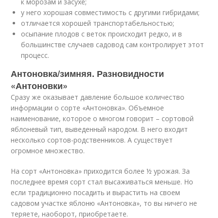
к морозам и засухе;
у него хорошая совместимость с другими гибридами;
отличается хорошей транспортабельностью;
осыпание плодов с веток происходит редко, и в
большинстве случаев садовод сам контролирует этот
процесс.
Антоновка/зимняя. Разновидности
«Антоновки»
Сразу же оказывает давление большое количество
информации о сорте «Антоновка». Объемное
наименование, которое о многом говорит – сортовой
яблоневый тип, выведенный народом. В него входит
несколько сортов-родственников. А существует
огромное множество.
На сорт «Антоновка» приходится более ½ урожая. За
последнее время сорт стал высаживаться меньше. Но
если традиционно посадить и вырастить на своем
садовом участке яблоню «Антоновка», то вы ничего не
теряете, наоборот, приобретаете.