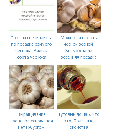
Советы специалиста
Можно ли сажать
по посадке озимого
чеснок весной.
чеснока. Виды и
Возможна ли
сорта чеснока
весенняя посадка
чеснока — когда
лучше делать
Выращивание
Тутовый дошаб, что
ярового чеснока под
это. Полезные
Петербургом.
свойства