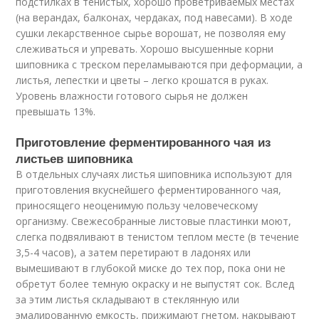
подстилках в тенистых, хорошо проветриваемых местах
(на верандах, балконах, чердаках, под навесами). В ходе
сушки лекарственное сырье ворошат, не позволяя ему
слеживаться и упревать. Хорошо высушенные корни
шиповника с треском переламываются при деформации, а
листья, лепестки и цветы – легко крошатся в руках.
Уровень влажности готового сырья не должен
превышать 13%.
Приготовление ферментированного чая из
листьев шиповника
В отдельных случаях листья шиповника используют для
приготовления вкуснейшего ферментированного чая,
приносящего неоценимую пользу человеческому
организму. Свежесобранные листовые пластинки моют,
слегка подвяливают в тенистом теплом месте (в течение
3,5-4 часов), а затем перетирают в ладонях или
вымешивают в глубокой миске до тех пор, пока они не
обретут более темную окраску и не выпустят сок. Вслед
за этим листья складывают в стеклянную или
эмалированную емкость, прижимают гнетом, накрывают