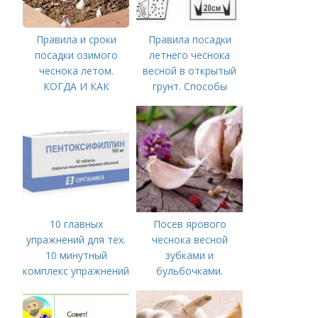
Правила и сроки
Правила посадки
посадки озимого
летнего чеснока
чеснока летом.
весной в открытый
КОГДА И КАК
грунт. Способы
ПРАВИЛЬНО
посадки чеснока
ПОСАДИТЬ ОЗИМЫЙ
ЧЕСНОК
10 главных
Посев ярового
упражнений для тех.
чеснока весной
10 минутный
зубками и
комплекс упражнений
бульбочками.
для тех, у кого нет
Оптимальные сроки
времени на спорт
посадки озимого
чеснока