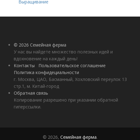
Выращивание
ярового чеснока: 7
важных моментов
© 2026 Семейная ферма
У нас вы найдете множество полезных идей и
вдохновение на каждый день!
Контакты
Пользовательское соглашение
Политика конфидециальности
г. Москва, ЦАО, Басманный, Хохловский переулок 13
стр.1, м. Китай-город
Обратная связь
Копирование разрешено при указании обратной
гиперссылки.
© 2026,
Семейная ферма
.