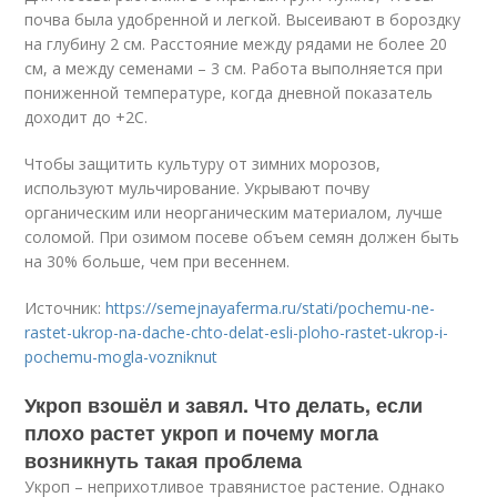
почва была удобренной и легкой. Высеивают в бороздку
на глубину 2 см. Расстояние между рядами не более 20
см, а между семенами – 3 см. Работа выполняется при
пониженной температуре, когда дневной показатель
доходит до +2С.
Чтобы защитить культуру от зимних морозов,
используют мульчирование. Укрывают почву
органическим или неорганическим материалом, лучше
соломой. При озимом посеве объем семян должен быть
на 30% больше, чем при весеннем.
Источник:
https://semejnayaferma.ru/stati/pochemu-ne-
rastet-ukrop-na-dache-chto-delat-esli-ploho-rastet-ukrop-i-
pochemu-mogla-vozniknut
Укроп взошёл и завял. Что делать, если
плохо растет укроп и почему могла
возникнуть такая проблема
Укроп – неприхотливое травянистое растение. Однако