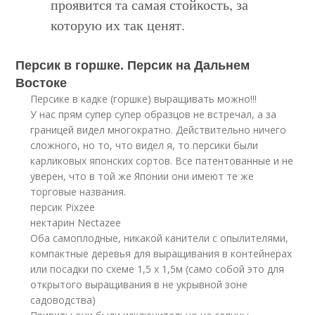
проявится та самая стойкость, за
которую их так ценят.
Персик в горшке. Персик на Дальнем
Востоке
Персике в кадке (горшке) выращивать можно!!!
У нас прям супер супер образцов не встречал, а за
границей видел многократно. Действительно ничего
сложного, но то, что видел я, то персики были
карликовых японских сортов. Все патентованные и не
уверен, что в той же Японии они имеют те же
торговые названия.
персик Pixzee
нектарин Nectazee
Оба самоплодные, никакой канители с опылителями,
компактные деревья для выращивания в контейнерах
или посадки по схеме 1,5 х 1,5м (само собой это для
открытого выращивания в не укрывной зоне
садоводства)