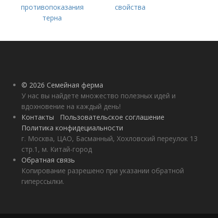
противопоказания
свойства
терна
© 2026 Семейная ферма
У нас вы найдете множество полезных идей и
вдохновение на каждый день!
Контакты
Пользовательское соглашение
Политика конфидециальности
г. Москва, ЦАО, Басманный, Хохловский переулок 13
стр.1, м. Китай-город
Обратная связь
Копирование разрешено при указании обратной
гиперссылки.