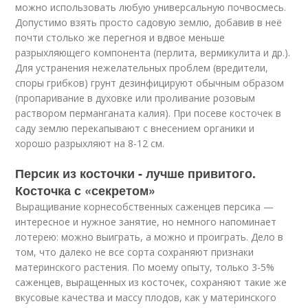
можно использовать любую универсальную почвосмесь.
Допустимо взять просто садовую землю, добавив в неё
почти столько же перегноя и вдвое меньше
разрыхляющего компонента (перлита, вермикулита и др.).
Для устранения нежелательных проблем (вредители,
споры грибков) грунт дезинфицируют обычным образом
(пропаривание в духовке или проливание розовым
раствором перманганата калия). При посеве косточек в
саду землю перекапывают с внесением органики и
хорошо разрыхляют на 8-12 см.
Персик из косточки - лучше привитого.
Косточка с «секретом»
Выращивание корнесобственных саженцев персика —
интересное и нужное занятие, но немного напоминает
лотерею: можно выиграть, а можно и проиграть. Дело в
том, что далеко не все сорта сохраняют признаки
материнского растения. По моему опыту, только 3-5%
саженцев, выращенных из косточек, сохраняют такие же
вкусовые качества и массу плодов, как у материнского