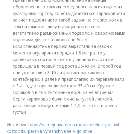
Привиты они были исключительно на сеянцы
обыкновенного тамошнего едового персика одно из
культурных сортов, то есть добиваться карликовости
за счет подвоя никто такой задачи не ставил, хотя в
том питомнике сливу выращивали на спец
вегетативно размноженных подвоях, и с карликовыми
подвоями для косточковых не было.
Если стандартные персики вырастали за сезон с
момента окулировки порядка 1,5 метра, то у
карликовых сортов в тех же условиях высота не
превышала в первый год роста 35-40 см. Второй год
они уже росли в 8-10 литровых пластиковых
контейнерах, а далее я предполагаю их переваливали
к 3-4 году в горшок диаметром 35-40 см. Крупнее
горшков я в том питомнике вообще не встречал.
Сорта карликовые были с очень густой листвой,
расстояние между почками 1-1,5см, то есть очень
густые.
Источник:
https://semejnayaferma.ru/novosti/kak-posadit-
kostochku-persika-vyrashchivanie-v-gorshke