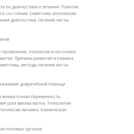
и ее диагностики и лечения. Понятие
его состояния. Симптомы апоплексии
ения диагностики. Лечение кисты
анов
 проявление, этиология и патогенез.
матки. Причины развития и клиника
Симптомы, методы лечения кисты
 оказание доврачебной помощи
я внематочная беременность.
ния узла миомы матки. Технология
оплексии яичника. Клиническая
их половых органов