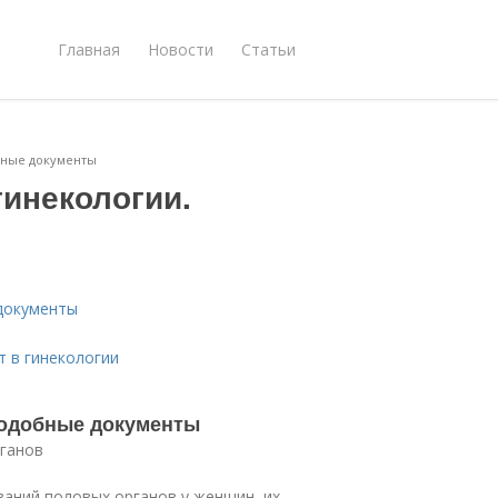
Главная
Новости
Статьи
бные документы
гинекологии.
документы
т в гинекологии
Подобные документы
ганов
аний половых органов у женщин, их