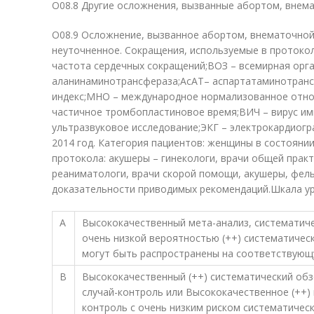
O08.8 Другие осложнения, вызванные абортом, внем
O08.9 Осложнение, вызванное абортом, внематочно
неуточненное. Сокращения, используемые в протокол
частота сердечных сокращений;ВОЗ – всемирная орг
аланинаминотрансфераза;АсАТ– аспартатаминотран
индекс;МНО – международное нормализованное отно
частичное тромбопластиновое время;ВИЧ – вирус и
ультразвуковое исследование;ЭКГ – электрокардиогр
2014 год. Категория пациентов: женщины в состояни
протокола: акушеры – гинекологи, врачи общей практ
реаниматологи, врачи скорой помощи, акушеры, фел
доказательности приводимых рекомендаций.Шкала ур
А
Высококачественный мета-анализ, систематиче
очень низкой вероятностью (++) систематичес
могут быть распространены на соответствующ
В
Высококачественный (++) систематический обз
случай-контроль или Высококачественное (++) 
контроль с очень низким риском систематическ