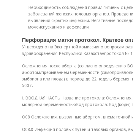
Необходимость соблюдения правил гигиены с цел
заболеваний женских половых органов. Проведен
выявления скрытых инфекций. Негативные послед
мочеиспусканию и дефекации.
Перфорация матки протокол. Краткое оп
Утверждено на Экспертной комиссиипо вопросам ра
здравоохранения Республики Казахстанпротокол № 10
Осложнения после аборта (согласно определению ВОЗ
абортом/прерыванием беременности (самопроизволь
эмбриона или плода) в период до 22 недель беремен
500 г.
I. ВВОДНАЯ ЧАСТЬ Название протокола: Осложнения,
молярной беременностьюКод протокола: Код (коды) 
O08 Осложнения, вызванные абортом, внематочной 
O08.0 Инфекция половых путей и тазовых органов, в