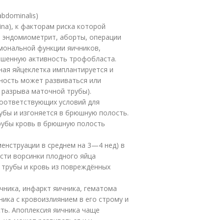
bdominalis)
ina), к факторам риска которой
 эндомиометрит, аборты, операции
рмональной функции яичников,
ышенную активность трофобласта.
ая яйцеклетка имплантируется и
нность может развиваться или
у разрыва маточной трубы).
соответствующих условий для
убы и изгоняется в брюшную полость.
рубы кровь в брюшную полость
енструации в среднем на 3—4 нед) в
сти ворсинки плодного яйца
 трубы и кровь из повреждённых
яичника, инфаркт яичника, гематома
ика с кровоизлиянием в его строму и
ь. Апоплексия яичника чаще