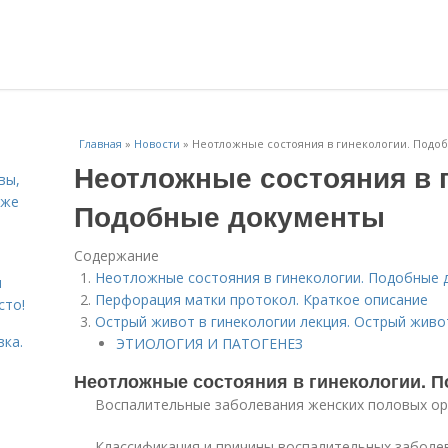
Главная
»
Новости
»
Неотложные состояния в гинекологии. Подо
Неотложные состояния в 
вы,
кже
Подобные документы
Содержание
Неотложные состояния в гинекологии. Подобные 
я
Перфорация матки протокол. Краткое описание
сто!
Острый живот в гинекологии лекция. Острый живо
вка.
ЭТИОЛОГИЯ И ПАТОГЕНЕЗ
Неотложные состояния в гинекологии. 
Воспалительные заболевания женских половых ор
Классификация и причины воспалительных заболев