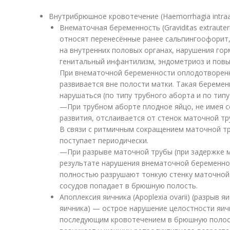
Внутрибрюшное кровотечение (Haemorrhagia intraa
Внематочная беременность (Graviditas extrauter
относят перенесённые ранее сальпингоофорит,
на внутренних половых органах, нарушения го
генитальный инфантилизм, эндометриоз и пов
При внематочной беременности оплодотворенн
развивается вне полости матки. Такая береме
нарушаться (по типу трубного аборта и по тип
—При трубном аборте плодное яйцо, не имея 
развития, отслаивается от стенок маточной тр
В связи с ритмичным сокращением маточной т
поступает периодически.
—При разрыве маточной трубы (при задержке м
результате нарушения внематочной беременно
полностью разрушают тонкую стенку маточной
сосудов попадает в брюшную полость.
Апоплексия яичника (Apoplexia ovarii) (разрыв 
яичника) — острое нарушение целостности яичн
последующим кровотечением в брюшную полост