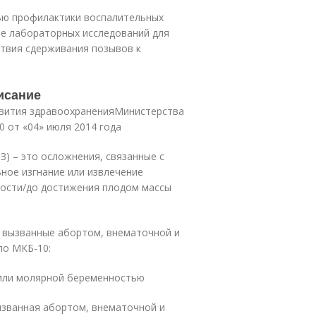
ью профилактики воспалительных
ие лабораторных исследований для
ствия сдерживания позывов к
исание
звития здравоохраненияМинистерства
 от «04» июля 2014 года
) – это осложнения, связанные с
ное изгнание или извлечение
ности/до достижения плодом массы
 вызванные абортом, внематочной и
по МКБ-10:
или молярной беременностью
ызванная абортом, внематочной и