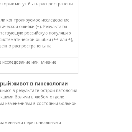
которых могут быть распространены
или контролируемое исследование
тической ошибки (+). Результаты
етствующую российскую популяцию
систематической ошибки (++ или +),
венно распространены на
е исследование или; Мнение
трый живот в гинекологии
щийся в результате острой патологии
икшими болями в любом отделе
и изменениями в состоянии больной.
выраженными перитонеальными