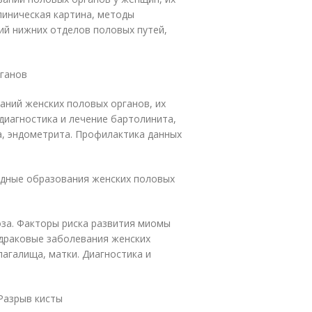
линическая картина, методы
ий нижних отделов половых путей,
ганов
аний женских половых органов, их
 диагностика и лечение бартолинита,
а, эндометрита. Профилактика данных
дные образования женских половых
за. Факторы риска развития миомы
едраковые заболевания женских
лагалища, матки. Диагностика и
Разрыв кисты