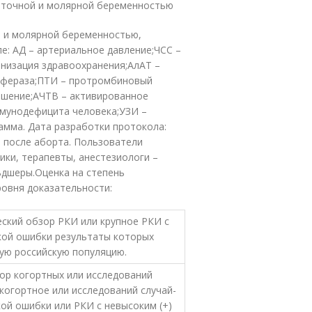
аточной и молярной беременностью
й и молярной беременностью,
е: АД – артериальное давление;ЧСС –
анизация здравоохранения;АлАТ –
сфераза;ПТИ – протромбиновый
шение;АЧТВ – активированное
ммунодефицита человека;УЗИ –
амма. Дата разработки протокола:
и после аборта. Пользователи
ики, терапевты, анестезиологи –
ьдшеры.Оценка на степень
овня доказательности:
ский обзор РКИ или крупное РКИ с
кой ошибки результаты которых
ую российскую популяцию.
ор когортных или исследований
когортное или исследований случай-
ой ошибки или РКИ с невысоким (+)