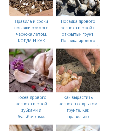
Правила и сроки
Посадка ярового
посадки озимого
чеснока весной в
чеснока летом.
открытый грунт.
КОГДА И КАК
Посадка ярового
ПРАВИЛЬНО
чеснока в открытый
ПОСАДИТЬ ОЗИМЫЙ
грунт
ЧЕСНОК
Посев ярового
Как вырастить
чеснока весной
чеснок в открытом
зубками и
грунте. Как
бульбочками.
правильно
Оптимальные сроки
выращивать чеснок в
посадки озимого
открытом грунте