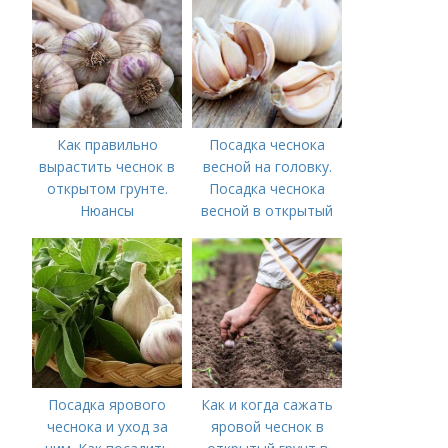
чеснока
Как правильно
Посадка чеснока
вырастить чеснок в
весной на головку.
открытом грунте.
Посадка чеснока
Нюансы
весной в открытый
выращивания
грунт
озимого чеснока
Посадка ярового
Как и когда сажать
чеснока и уход за
яровой чеснок в