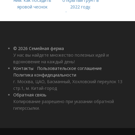
ним. Как посадить
открытый грунт в
яровой чеснок
2022 году.
Добавление статьи в
новую подборку
© 2026 Семейная ферма
У нас вы найдете множество полезных идей и
вдохновение на каждый день!
Контакты
Пользовательское соглашение
Политика конфидециальности
г. Москва, ЦАО, Басманный, Хохловский переулок 13
стр.1, м. Китай-город
Обратная связь
Копирование разрешено при указании обратной
гиперссылки.