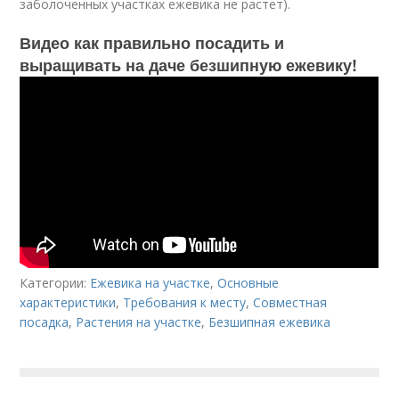
заболоченных участках ежевика не растет).
Видео как правильно посадить и
выращивать на даче безшипную ежевику!
Категории:
Ежевика на участке
,
Основные
характеристики
,
Требования к месту
,
Совместная
посадка
,
Растения на участке
,
Безшипная ежевика