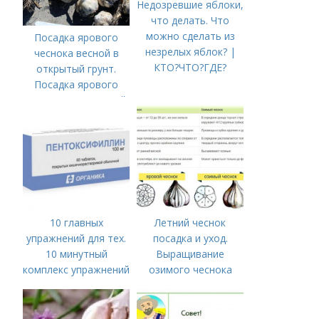
Недозревшие яблоки,
что делать. Что
можно сделать из
Посадка ярового
незрелых яблок? |
чеснока весной в
КТО?ЧТО?ГДЕ?
открытый грунт.
Посадка ярового
чеснока в открытый
грунт
10 главных
Летний чеснок
упражнений для тех.
посадка и уход.
10 минутный
Выращивание
комплекс упражнений
озимого чеснока
для тех, у кого нет
времени на спорт