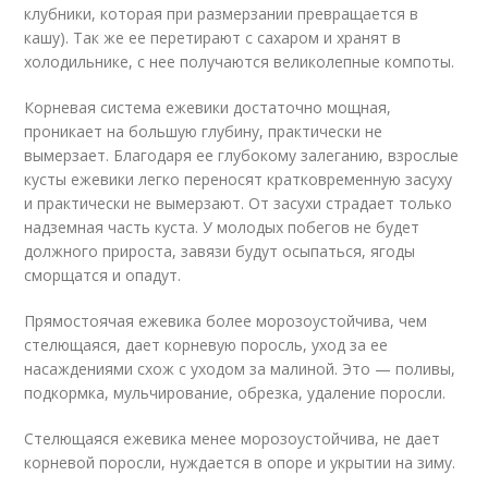
клубники, которая при размерзании превращается в
кашу). Так же ее перетирают с сахаром и хранят в
холодильнике, с нее получаются великолепные компоты.
Корневая система ежевики достаточно мощная,
проникает на большую глубину, практически не
вымерзает. Благодаря ее глубокому залеганию, взрослые
кусты ежевики легко переносят кратковременную засуху
и практически не вымерзают. От засухи страдает только
надземная часть куста. У молодых побегов не будет
должного прироста, завязи будут осыпаться, ягоды
сморщатся и опадут.
Прямостоячая ежевика более морозоустойчива, чем
стелющаяся, дает корневую поросль, уход за ее
насаждениями схож с уходом за малиной. Это — поливы,
подкормка, мульчирование, обрезка, удаление поросли.
Стелющаяся ежевика менее морозоустойчива, не дает
корневой поросли, нуждается в опоре и укрытии на зиму.