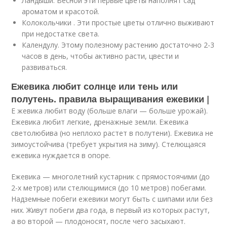
Ландыши. Весной эти первые цветы наполнят сад
ароматом и красотой.
Колокольчики . Эти простые цветы отлично выживают
при недостатке света.
Календулу. Этому полезному растению достаточно 2-3
часов в день, чтобы активно расти, цвести и
развиваться.
Ежевика любит солнце или тень или
полутень. правила выращивания ежевики |
Е жевика любит воду (больше влаги — больше урожай).
Ежевика любит легкие, дренажные земли. Ежевика
светолюбива (но неплохо растет в полутени). Ежевика не
зимоустойчива (требует укрытия на зиму). Стелющаяся
ежевика нуждается в опоре.
Ежевика — многолетний кустарник с прямостоячими (до
2-х метров) или стелющимися (до 10 метров) побегами.
Надземные побеги ежевики могут быть с шипами или без
них. Живут побеги два года, в первый из которых растут,
а во второй — плодоносят, после чего засыхают.