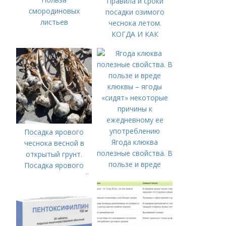
Правила и сроки
смородиновых
посадки озимого
листьев
чеснока летом.
КОГДА И КАК
ПРАВИЛЬНО
ПОСАДИТЬ ОЗИМЫЙ
ЧЕСНОК
Посадка ярового
Ягода клюква
чеснока весной в
полезные свойства. В
открытый грунт.
пользе и вреде
Посадка ярового
клюквы – ягоды
чеснока в открытый
«сидят» некоторые
грунт
причины к
ежедневному ее
употреблению