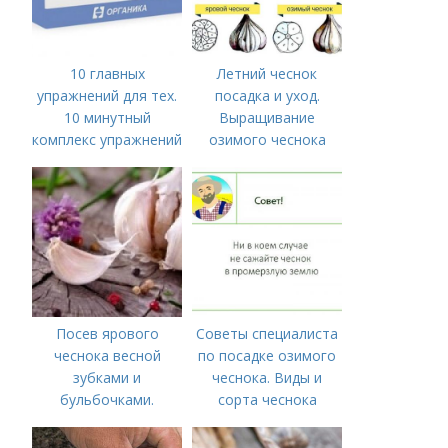
10 главных
Летний чеснок
упражнений для тех.
посадка и уход.
10 минутный
Выращивание
комплекс упражнений
озимого чеснока
для тех, у кого нет
времени на спорт
Посев ярового
Советы специалиста
чеснока весной
по посадке озимого
зубками и
чеснока. Виды и
бульбочками.
сорта чеснока
Оптимальные сроки
посадки озимого