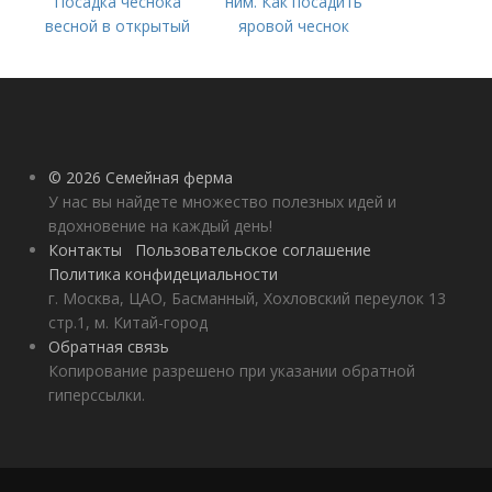
Посадка чеснока
ним. Как посадить
весной в открытый
яровой чеснок
грунт
© 2026 Семейная ферма
У нас вы найдете множество полезных идей и
вдохновение на каждый день!
Контакты
Пользовательское соглашение
Политика конфидециальности
г. Москва, ЦАО, Басманный, Хохловский переулок 13
стр.1, м. Китай-город
Обратная связь
Копирование разрешено при указании обратной
гиперссылки.