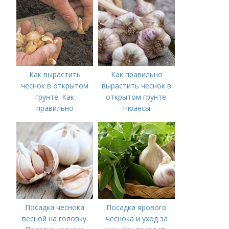
чеснока
Как вырастить
Как правильно
чеснок в открытом
вырастить чеснок в
грунте. Как
открытом грунте.
правильно
Нюансы
выращивать чеснок в
выращивания
открытом грунте
озимого чеснока
Посадка чеснока
Посадка ярового
весной на головку.
чеснока и уход за