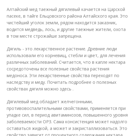
Алтайский мед таежный дягилевый качается на Царской
пасеке, в тайге Ельцовского района Алтайского края. Это
чистейший уголок земли, рядом находится заказник,
водится медведь, лось, и другие таежные жители, охота
в том месте строжайше запрещена.
Дягиль - это лекарственное растение. Древние люди
использовали его корневищ, стебли и цвет, для лечения
различных заболеваний. Считается, что в капле нектара
сосредоточены все полезные свойства растения
медоноса. Эти лекарственные свойства переходят по
наследству и меду. Почитать подробнее о полезных
свойствах дягиля можно здесь .
Дягилевый мед обладает желчегонными,
противовоспалительными свойствами, применяется при
упадке сил, в период авитаминозов, повышенного уровня
заболеваемости ОРЗ. Сама консистенция может надолго
оставаться жидкой, а может и закристаллизоваться. Это
свойство зависит от процентного содержания нектара