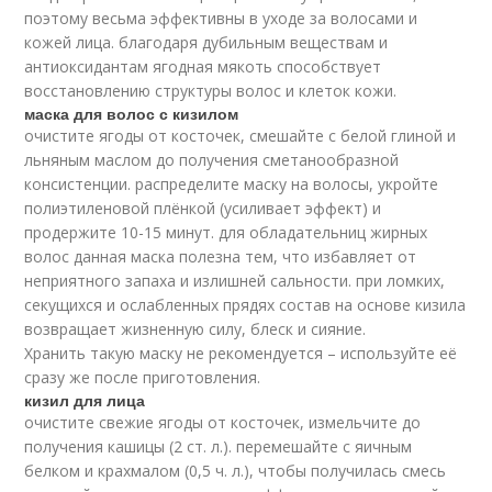
поэтому весьма эффективны в уходе за волосами и
кожей лица. благодаря дубильным веществам и
антиоксидантам ягодная мякоть способствует
восстановлению структуры волос и клеток кожи.
маска для волос с кизилом
очистите ягоды от косточек, смешайте с белой глиной и
льняным маслом до получения сметанообразной
консистенции. распределите маску на волосы, укройте
полиэтиленовой плёнкой (усиливает эффект) и
продержите 10-15 минут. для обладательниц жирных
волос данная маска полезна тем, что избавляет от
неприятного запаха и излишней сальности. при ломких,
секущихся и ослабленных прядях состав на основе кизила
возвращает жизненную силу, блеск и сияние.
Хранить такую маску не рекомендуется – используйте её
сразу же после приготовления.
кизил для лица
очистите свежие ягоды от косточек, измельчите до
получения кашицы (2 ст. л.). перемешайте с яичным
белком и крахмалом (0,5 ч. л.), чтобы получилась смесь