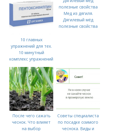
Мед из дягиля.
Дягилевый мёд
полезные свойства
10 главных
упражнений для тех.
10 минутный
комплекс упражнений
для тех, у кого нет
времени на спорт
После чего сажать
Советы специалиста
чеснок. Что влияет
по посадке озимого
на выбор
чеснока. Виды и