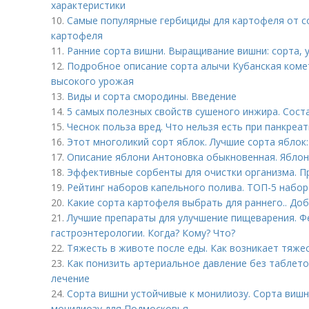
характеристики
10.
Самые популярные гербициды для картофеля от со
картофеля
11.
Ранние сорта вишни. Выращивание вишни: сорта, 
12.
Подробное описание сорта алычи Кубанская коме
высокого урожая
13.
Виды и сорта смородины. Введение
14.
5 самых полезных свойств сушеного инжира. Сост
15.
Чеснок польза вред. Что нельзя есть при панкреат
16.
Этот многоликий сорт яблок. Лучшие сорта яблок:
17.
Описание яблони Антоновка обыкновенная. Яблон
18.
Эффективные сорбенты для очистки организма. П
19.
Рейтинг наборов капельного полива. ТОП-5 набор
20.
Какие сорта картофеля выбрать для раннего.. До
21.
Лучшие препараты для улучшение пищеварения. Ф
гастроэнтерологии. Когда? Кому? Что?
22.
Тяжесть в животе после еды. Как возникает тяже
23.
Как понизить артериальное давление без таблет
лечение
24.
Сорта вишни устойчивые к монилиозу. Сорта вишн
монилиозу для Подмосковья