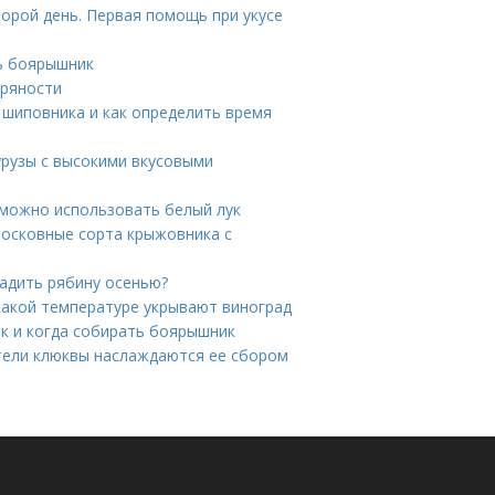
торой день. Первая помощь при укусе
ь боярышник
пряности
 шиповника и как определить время
урузы с высокими вкусовыми
 можно использовать белый лук
осковные сорта крыжовника с
садить рябину осенью?
какой температуре укрывают виноград
ак и когда собирать боярышник
ители клюквы наслаждаются ее сбором