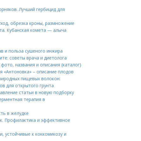
рняков. Лучший гербицид для
уход, обрезка кроны, размножение
та. Кубанская комета — алыча
ав и польза сушеного инжира
ите: советы врача и диетолога
 фото, названия и описания (каталог)
я «Антоновка» – описание плодов
риродных пищевых волокон:
ов для открытого грунта
бавление статьи в новую подборку
ерментная терапия в
сть в желудке
ок. Профилактика и эффективное
и, устойчивые к коккомикозу и