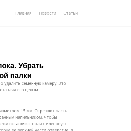
Главная
Новости
Статьи
ока. Убрать
ой палки
о удалить семенную камеру. Это
оставляя его целым.
иаметром 15 мм. Отрезают часть
гранным напильником, чтобы
палки вставляют полиэтиленовую
орце ее верхней части отверстие, в