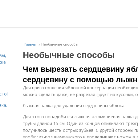
Главная
»
Необычные способы
Необычные способы
вы,
кже
Чем вырезать сердцевину ябл
сердцевину с помощью лыжн
я
Для приготовления яблочной консервации необходим
сто!
можно сделать даже, не разрезая фрукт на кусочки, 
вка.
Лыжная палка для удаления сердцевины яблока
Для этого понадобится лыжная алюминиевая палка д
трубы длиной 15 см. Один из концов опиливают трех
получилось шесть острых зубьев. С другой стороны 
пробку из-под шампанского и проделывают ножом в т