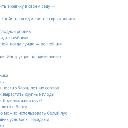
ить ежевику в своем саду —
 свойства ягод и листьев крыжовника
оплодной рябины
садка клубники
сной. Когда лучше — весной или
ии. Инструкция по применению
ника
нсы
енности яблонь летних сортов
ак вырастить крупные плоды
ть больных животных?
 лето в банку
го можно использовать белый лук
шних условиях. Посадка и
ях