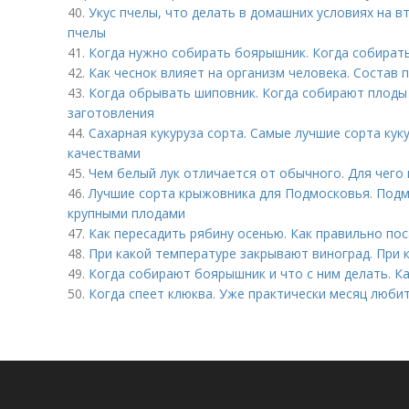
40.
Укус пчелы, что делать в домашних условиях на в
пчелы
41.
Когда нужно собирать боярышник. Когда собират
42.
Как чеснок влияет на организм человека. Состав 
43.
Когда обрывать шиповник. Когда собирают плоды
заготовления
44.
Сахарная кукуруза сорта. Самые лучшие сорта кук
качествами
45.
Чем белый лук отличается от обычного. Для чего
46.
Лучшие сорта крыжовника для Подмосковья. Подм
крупными плодами
47.
Как пересадить рябину осенью. Как правильно по
48.
При какой температуре закрывают виноград. При 
49.
Когда собирают боярышник и что с ним делать. К
50.
Когда спеет клюква. Уже практически месяц люб