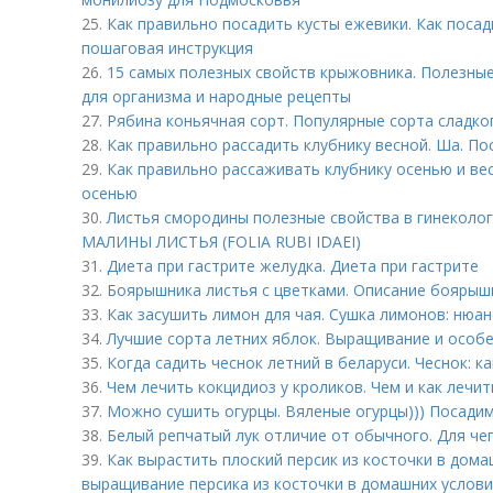
25.
Как правильно посадить кусты ежевики. Как посад
пошаговая инструкция
26.
15 самых полезных свойств крыжовника. Полезные
для организма и народные рецепты
27.
Рябина коньячная сорт. Популярные сорта сладк
28.
Как правильно рассадить клубнику весной. Ша. По
29.
Как правильно рассаживать клубнику осенью и ве
осенью
30.
Листья смородины полезные свойства в гинеколог
МАЛИНЫ ЛИСТЬЯ (FOLIA RUBI IDAEI)
31.
Диета при гастрите желудка. Диета при гастрите
32.
Боярышника листья с цветками. Описание боярыш
33.
Как засушить лимон для чая. Сушка лимонов: нюа
34.
Лучшие сорта летних яблок. Выращивание и особ
35.
Когда садить чеснок летний в беларуси. Чеснок: к
36.
Чем лечить кокцидиоз у кроликов. Чем и как лечи
37.
Можно сушить огурцы. Вяленые огурцы))) Посадим
38.
Белый репчатый лук отличие от обычного. Для че
39.
Как вырастить плоский персик из косточки в дома
выращивание персика из косточки в домашних услови