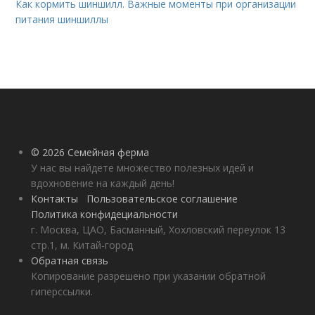
Как кормить шиншилл. Важные моменты при организации
питания шиншиллы
© 2026 Семейная ферма
У нас вы найдете множество полезных идей и
вдохновение на каждый день!
Контакты
Пользовательское соглашение
Политика конфидециальности
г. Москва, ЦАО, Басманный, Хохловский переулок 13
стр.1, м. Китай-город
Обратная связь
Копирование разрешено при указании обратной
гиперссылки.