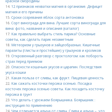
красной смородины
14.
12 признаков нехватки магния в организме. Дефицит
магния и его причины
15.
Сроки созревания яблок сорта антоновка
16.
Сорт винограда для вина. Лучшие сорта винограда для
вина: фото, названия и описания (каталог)
17.
Как правильно выбрать стиль парика? Основные
советы, как сделать парик незаметным
18.
Метеоризм у грызунов и зайцеобразных. Кишечные
паразиты (глисты и простейшие) у грызунов и кроликов
19.
Откровенный разговор с проктологом: как побороть
страх перед приемом
20.
Опасности кошачьих укусов и царапин. Последствия
укуса кошки
21.
Какая польза от сливы, как фрукт. Пищевая ценность
22.
Как сажать косточки персика осенью. Посадка
косточек персика осенью советы. Как посадить косточку
персика в грунт
23.
Что делать с урожаем боярышника. Боярышник :
инструкция по применению
24.
Чем отличается алыча от сливы. Слива и алыча –, что