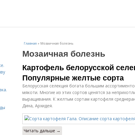
Главная
»
Мозаичная болезнь
Мозаичная болезнь
Картофель белорусской селек
е.
йву
Популярные желтые сорта
Белорусская селекция богата большим ассортимент
вка.
мякоти. Многие из этих сортов ценятся за неприхотл
выращивания. К желтым сортам картофеля среднеранн
Дина, Архидея.
иды
Читать дальше →