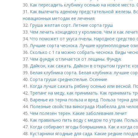
30.
Как пересадить клубнику осенью на новое место. 
31.
Как вылечить аденому предстательной железы. В
новационных методах ее лечения
32.
Груша желтая сорт. Летние сорта груш
33.
Чем лечить кокцидиоз у кроликов. Чем и как лечи
34.
Что поможет от укуса пчелы. Народное средство 
35.
Лучшие сорта чеснока. Лучшие крупноплодные оз
36.
Сколько с 1 га можно собрать чеснока. Виды чес
37.
Чем фундук отличается от лещины. Фундук
38.
Дайкон, как сажать. Дайкон в открытом грунте: к
39.
Белая клубника сорта. Белая клубника: лучшие со
40.
Сорта груши среднеспелые. Осенние
41.
Когда лучше сажать рябину осенью или весной. П
42.
Трепанг на меду, как принимать. Как принимать тр
43.
Варенье из терна польза и вред. Польза терна дл
44.
Полезные свойства винограда Изабелла для чело
45.
Чем полезен терен. Какие заболевания лечит
46.
Как правильно пить воду с медом по утрам. Польз
47.
Когда собирают ягоды боярышника. Как и когда 
48.
Кустарники ягодные для сада. Какие редкие плод