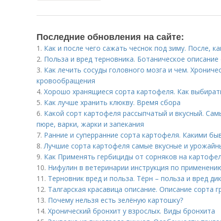
Последние обновления на сайте:
1.
Как и после чего сажать чеснок под зиму. После, к
2.
Польза и вред терновника. Ботаническое описание
3.
Как лечить сосуды головного мозга и чем. Хронич
кровообращения
4.
Хорошо хранящиеся сорта картофеля. Как выбирать
5.
Как лучше хранить клюкву. Время сбора
6.
Какой сорт картофеля рассыпчатый и вкусный. Сам
пюре, варки, жарки и запекания
7.
Ранние и суперранние сорта картофеля. Какими б
8.
Лучшие сорта картофеля самые вкусные и урожайн
9.
Как Применять гербициды от сорняков на картофел
10.
Нифулин в ветеринарии инструкция по применени
11.
Терновник вред и польза. Тёрн – польза и вред ди
12.
Талгарская красавица описание. Описание сорта г
13.
Почему нельзя есть зелёную картошку?
14.
Хронический бронхит у взрослых. Виды бронхита