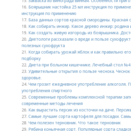
15.
Закваска из винограда винная. Особенности приг
16.
Боярышник настойка 25 мл инструкция по примене
инструкция по применению
17.
База данных сортов красной смородины. Красная 
18.
Как собирать инжир. Какое дерево инжир: родина 
19.
Как создать живую изгородь из боярышника. Дос
20.
Диетологи рассказали о вреде и пользе сухофрук
полезных сухофрукта
21.
Когда собирать урожай яблок и как правильно его
подборку
22.
Диета при больном кишечнике. Лечебный стол №4
23.
Удивительные открытия о пользе чеснока. Чеснок 
здоровье.
24.
Чем грозит ежедневное употребление алкоголя. П
употребления спиртного
25.
Современные проблемы комплексной терапии запо
современные методы лечения
26.
Как вырастить персик из косточки на даче. Персик
27.
Самые лучшие сорта картофеля для посадки. Сам
28.
Чем полезен терновник. Что такое терновник
29.
Рябина коньячная сорт. Популярные сорта сладк