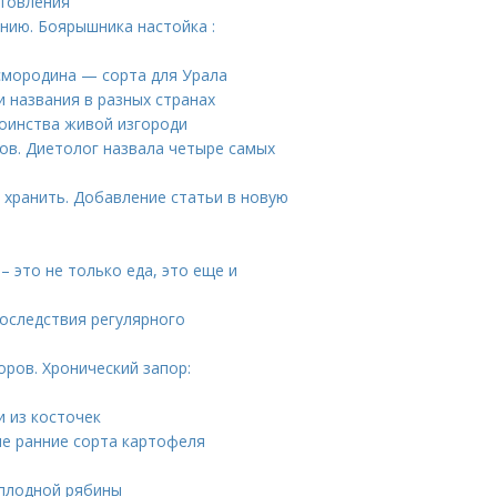
отовления
нию. Боярышника настойка :
смородина — сорта для Урала
и названия в разных странах
тоинства живой изгороди
тов. Диетолог назвала четыре самых
 хранить. Добавление статьи в новую
– это не только еда, это еще и
оследствия регулярного
ров. Хронический запор:
и из косточек
ые ранние сорта картофеля
оплодной рябины