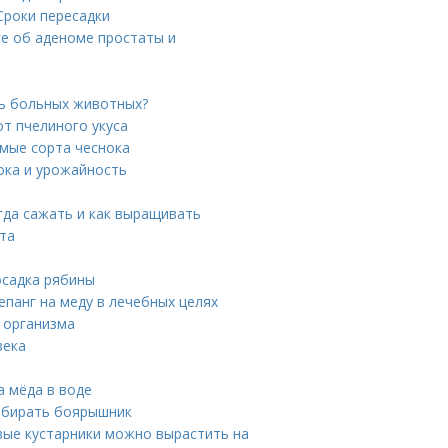
Сроки пересадки
се об аденоме простаты и
ть больных животных?
от пчелиного укуса
имые сорта чеснока
нока и урожайность
огда сажать и как выращивать
рта
осадка рябины
епанг на меду в лечебных целях
я организма
века
а мёда в воде
собирать боярышник
овые кустарники можно вырастить на