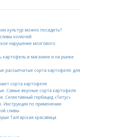
аких культур можно посадить?
 сливы колючей
еское нарушение мозгового
 картофель в магазине и на рынке
ые рассыпчатые сорта картофеля: для
ывают сорта картофеля
ые. Самые вкусные сорта картофеля
е. Селективный гербицид «Титус»
ю. Инструкция по применению
кой сливы
руши Талгарская красавица