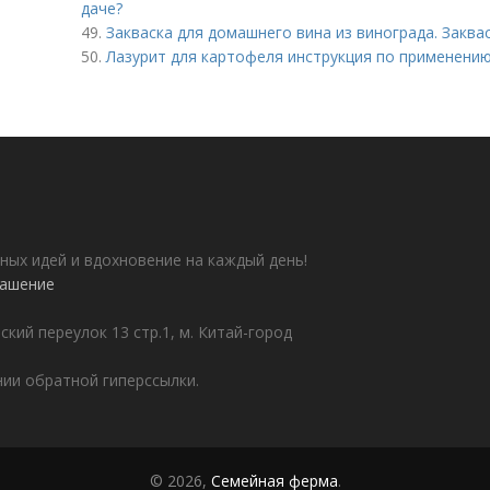
даче?
49.
Закваска для домашнего вина из винограда. Заква
50.
Лазурит для картофеля инструкция по применению
ных идей и вдохновение на каждый день!
лашение
ский переулок 13 стр.1, м. Китай-город
ии обратной гиперссылки.
© 2026,
Семейная ферма
.