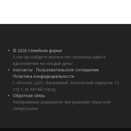
© 2026 Семейная ферма
У нас вы найдете множество полезных идей и
вдохновение на каждый день!
Контакты
Пользовательское соглашение
Политика конфидециальности
г. Москва, ЦАО, Басманный, Хохловский переулок 13
стр.1, м. Китай-город
Обратная связь
Копирование разрешено при указании обратной
гиперссылки.