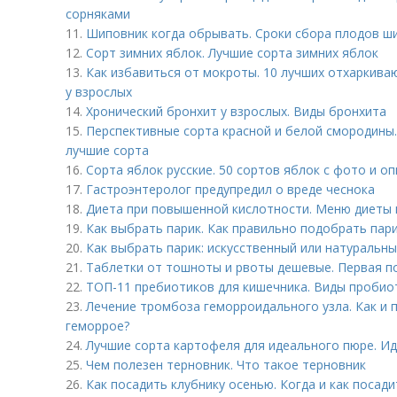
сорняками
11.
Шиповник когда обрывать. Сроки сбора плодов ш
12.
Сорт зимних яблок. Лучшие сорта зимних яблок
13.
Как избавиться от мокроты. 10 лучших отхаркив
у взрослых
14.
Хронический бронхит у взрослых. Виды бронхита
15.
Перспективные сорта красной и белой смородины.
лучшие сорта
16.
Сорта яблок русские. 50 сортов яблок с фото и о
17.
Гастроэнтеролог предупредил о вреде чеснока
18.
Диета при повышенной кислотности. Меню диеты 
19.
Как выбрать парик. Как правильно подобрать пар
20.
Как выбрать парик: искусственный или натуральн
21.
Таблетки от тошноты и рвоты дешевые. Первая п
22.
ТОП-11 пребиотиков для кишечника. Виды пробио
23.
Лечение тромбоза геморроидального узла. Как и 
геморрое?
24.
Лучшие сорта картофеля для идеального пюре. И
25.
Чем полезен терновник. Что такое терновник
26.
Как посадить клубнику осенью. Когда и как посад