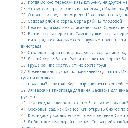
27.
Когда можно пересаживать клубнику на другое ме
28.
Что можно приготовить из винограда Изабелла. 
29.
О пользе и вреде винограда. 10 доказанных научн
30.
Садовая рябина сорта. Сорта рябины плодовой
31.
Персик лорд максима описание сорта. Среднеспел
32.
Ранние сорта персиков. Самые лучшие сорта перс
33.
Виноград Технические сорта лучшие. Сравнительн
винограда
34.
Столовые сорта винограда. Белые сорта виноград
35.
Летний сорт яблони. Различные летние сорта ябл
36.
Груша ранние сорта. Летние сорта груш
37.
Лозеваль инструкция по применению для птиц. Ин
гусят и индюшат
38.
Кочанный салат Айсберг. Выращиваем в контейне
39.
Закваска из винограда для вина. Закваска для вин
руками
40.
Чем вредна зеленая картошка. Что такое соланин?
41.
Ореховый сад, как бизнес. Как открыть бизнес п
42.
Кокцидиоз у кроликов симптомы и лечение. Симпт
43.
Любисток и сельдерей отличия. Сельдерей и люби
травы?