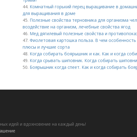
44.
Комнатный горький перец выращивание в домашни
для выращивания в доме
45.
Полезные свойства терновника для организма чело
воздействие на организм, лечебные свойства ягод
46.
Мед дягилевый полезные свойства и противопока
47.
Фиолетовая картошка польза. В чем особенность
плюсы и лучшие сорта
48.
Когда собирать боярышник и как. Как и когда со
49.
Когда срывать шиповник. Когда собирать шиповн
50.
Боярышник когда спеет. Как и когда собирать бо
ных идей и вдохновение на каждый день!
лашение