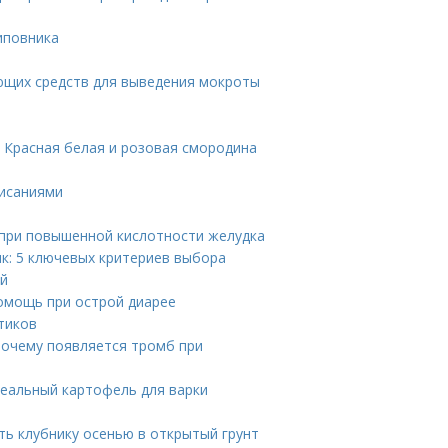
иповника
ающих средств для выведения мокроты
 Красная белая и розовая смородина
писаниями
при повышенной кислотности желудка
ик: 5 ключевых критериев выбора
ый
омощь при острой диарее
тиков
почему появляется тромб при
деальный картофель для варки
ить клубнику осенью в открытый грунт