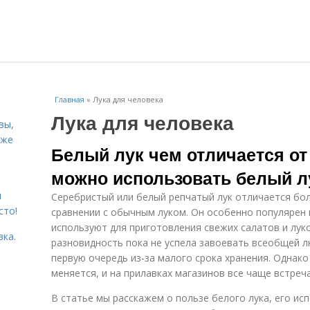
Главная
»
Лука для человека
Лука для человека
вы,
кже
Белый лук чем отличается от
можно использовать белый л
я
Серебристый или белый репчатый лук отличается бол
сто!
сравнении с обычным луком. Он особенно популярен в
используют для приготовления свежих салатов и луко
вка.
разновидность пока не успела завоевать всеобщей л
первую очередь из-за малого срока хранения. Однако
меняется, и на прилавках магазинов все чаще встреч
В статье мы расскажем о пользе белого лука, его ис