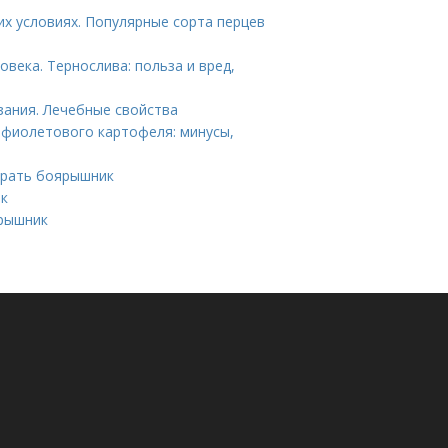
х условиях. Популярные сорта перцев
века. Тернослива: польза и вред,
зания. Лечебные свойства
 фиолетового картофеля: минусы,
бирать боярышник
ик
ярышник