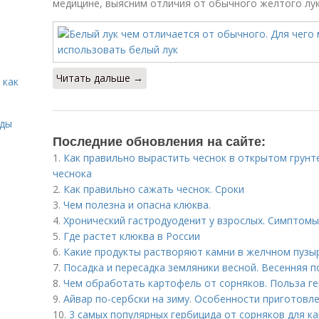
медицине, выясним отличия от обычного желтого лук
Читать дальше →
 как
иды
Последние обновления на сайте:
1.
Как правильно вырастить чеснок в открытом грун
чеснока
2.
Как правильно сажать чеснок. Сроки
3.
Чем полезна и опасна клюква.
4.
Хронический гастродуоденит у взрослых. Симптомы
5.
Где растет клюква в России
6.
Какие продукты растворяют камни в желчном пузы
7.
Посадка и пересадка земляники весной. Весенняя п
8.
Чем обработать картофель от сорняков. Польза г
9.
Айвар по-сербски на зиму. Особенности приготовл
10.
3 самых популярных гербицида от сорняков для к