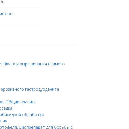
а.
те. Нюансы выращивания озимого
 эрозивного гастродуоденита
ре. Общие правила
осадка
ербицидной обработки
ения
артофеля. Биопрепарат для борьбы с