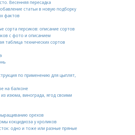
сто. Весенняя пересадка
Добавление статьи в новую подборку
ых фактов
ые сорта персиков: описание сортов
иков с фото и описанием
ая таблица технических сортов
а
онь
струкция по применению для цыплят,
ре на балконе
а из изюма, винограда, ягод своими
о выращиванию орехов
омы кокцидиоза у кроликов
сток: одно и тоже или разные пряные