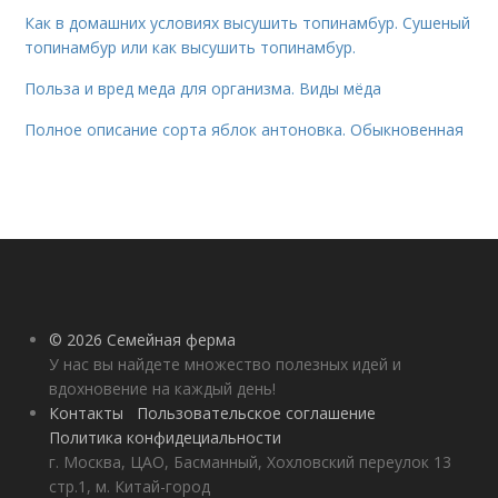
Как в домашних условиях высушить топинамбур. Сушеный
топинамбур или как высушить топинамбур.
Польза и вред меда для организма. Виды мёда
Полное описание сорта яблок антоновка. Обыкновенная
© 2026 Семейная ферма
У нас вы найдете множество полезных идей и
вдохновение на каждый день!
Контакты
Пользовательское соглашение
Политика конфидециальности
г. Москва, ЦАО, Басманный, Хохловский переулок 13
стр.1, м. Китай-город