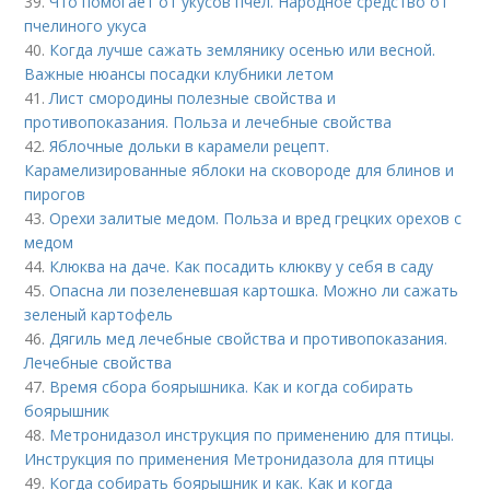
39.
Что помогает от укусов пчел. Народное средство от
пчелиного укуса
40.
Когда лучше сажать землянику осенью или весной.
Важные нюансы посадки клубники летом
41.
Лист смородины полезные свойства и
противопоказания. Польза и лечебные свойства
42.
Яблочные дольки в карамели рецепт.
Карамелизированные яблоки на сковороде для блинов и
пирогов
43.
Орехи залитые медом. Польза и вред грецких орехов с
медом
44.
Клюква на даче. Как посадить клюкву у себя в саду
45.
Опасна ли позеленевшая картошка. Можно ли сажать
зеленый картофель
46.
Дягиль мед лечебные свойства и противопоказания.
Лечебные свойства
47.
Время сбора боярышника. Как и когда собирать
боярышник
48.
Метронидазол инструкция по применению для птицы.
Инструкция по применения Метронидазола для птицы
49.
Когда собирать боярышник и как. Как и когда