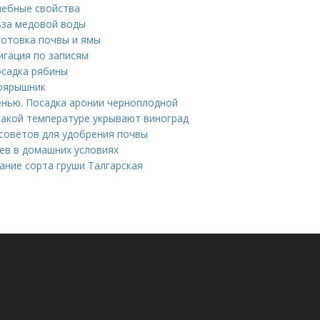
чебные свойства
ьза медовой воды
готовка почвы и ямы
игация по записям
осадка рябины
боярышник
енью. Посадка аронии черноплодной
какой температуре укрывают виноград
советов для удобрения почвы
ев в домашних условиях
ание сорта груши Талгарская