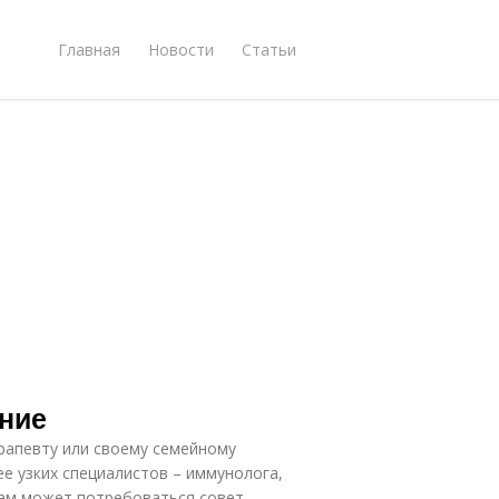
Главная
Новости
Статьи
ение
ерапевту или своему семейному
ее узких специалистов – иммунолога,
ам может потребоваться совет