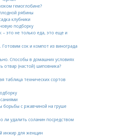
низком гемоглобине?
оплодной рябины
садка клубники
 новую подборку
 – это не только еда, это еще и
. Готовим сок и компот из винограда
ьно. Способы в домашних условиях
ь отвар (настой) шиповника?
ая таблица технических сортов
подборку
исаниями
ы борьбы с ржавчиной на груше
о ли удалить соланин посредством
ый инжир для женщин