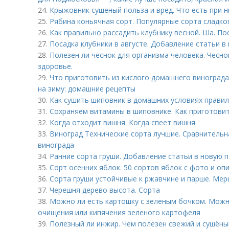
24.
Крыжовник сушеный польза и вред. Что есть при 
25.
Рябина коньячная сорт. Популярные сорта сладк
26.
Как правильно рассадить клубнику весной. Ша. По
27.
Посадка клубники в августе. Добавление статьи в
28.
Полезен ли чеснок для организма человека. Чеснок
здоровье.
29.
Что приготовить из кислого домашнего винограда
на зиму: домашние рецепты
30.
Как сушить шиповник в домашних условиях правил
31.
Сохраняем витамины в шиповнике. Как приготовит
32.
Когда отходит вишня. Когда спеет вишня
33.
Виноград Технические сорта лучшие. Сравнительн
винограда
34.
Ранние сорта груши. Добавление статьи в новую 
35.
Сорт осенних яблок. 50 сортов яблок с фото и оп
36.
Сорта груши устойчивые к ржавчине и парше. Мер
37.
Черешня дерево высота. Сорта
38.
Можно ли есть картошку с зеленым бочком. Можн
очищения или кипячения зеленого картофеля
39.
Полезный ли инжир. Чем полезен свежий и сушён