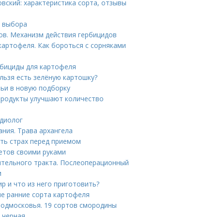
вский: характеристика сорта, отзывы
ы выбора
ов. Механизм действия гербицидов
картофеля. Как бороться с сорняками
рбициды для картофеля
льзя есть зелёную картошку?
тьи в новую подборку
 продукты улучшают количество
рдиолог
ания. Трава архангела
ть страх перед приемом
етов своими руками
тельного тракта. Послеоперационный
и
р и что из него приготовить?
ые ранние сорта картофеля
одмосковья. 19 сортов смородины
 черная