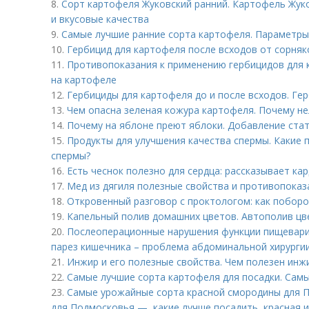
8.
Сорт картофеля Жуковский ранний. Картофель Жуко
и вкусовые качества
9.
Самые лучшие ранние сорта картофеля. Параметр
10.
Гербицид для картофеля после всходов от сорняк
11.
Противопоказания к применению гербицидов для 
на картофеле
12.
Гербициды для картофеля до и после всходов. Ге
13.
Чем опасна зеленая кожура картофеля. Почему не
14.
Почему на яблоне преют яблоки. Добавление ста
15.
Продукты для улучшения качества спермы. Какие
спермы?
16.
Есть чеснок полезно для сердца: рассказывает ка
17.
Мед из дягиля полезные свойства и противопоказ
18.
Откровенный разговор с проктологом: как поборо
19.
Капельный полив домашних цветов. Автополив цв
20.
Послеоперационные нарушения функции пищевари
парез кишечника – проблема абдоминальной хирурги
21.
Инжир и его полезные свойства. Чем полезен инжи
22.
Самые лучшие сорта картофеля для посадки. Сам
23.
Самые урожайные сорта красной смородины для П
для Подмосковья —, какие лучше посадить, красная и