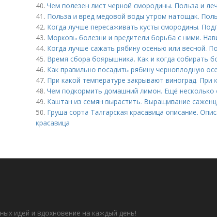
40.
Чем полезен лист черной смородины. Польза и ле
41.
Польза и вред медовой воды утром натощак. Пол
42.
Когда лучше пересаживать кусты смородины. Под
43.
Морковь болезни и вредители борьба с ними. Нав
44.
Когда лучше сажать рябину осенью или весной. П
45.
Время сбора боярышника. Как и когда собирать 
46.
Как правильно посадить рябину черноплодную ос
47.
При какой температуре закрывают виноград. При 
48.
Чем подкормить домашний лимон. Ещё несколько 
49.
Каштан из семян вырастить. Выращивание саженц
50.
Груша сорта Талгарская красавица описание. Опис
красавица
ных идей и вдохновение на каждый день!