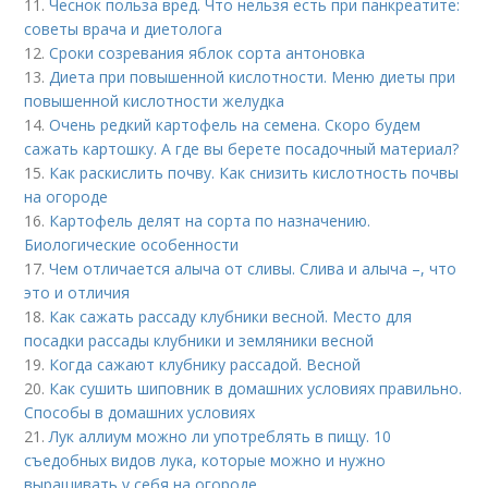
11.
Чеснок польза вред. Что нельзя есть при панкреатите:
советы врача и диетолога
12.
Сроки созревания яблок сорта антоновка
13.
Диета при повышенной кислотности. Меню диеты при
повышенной кислотности желудка
14.
Очень редкий картофель на семена. Скоро будем
сажать картошку. А где вы берете посадочный материал?
15.
Как раскислить почву. Как снизить кислотность почвы
на огороде
16.
Картофель делят на сорта по назначению.
Биологические особенности
17.
Чем отличается алыча от сливы. Слива и алыча –, что
это и отличия
18.
Как сажать рассаду клубники весной. Место для
посадки рассады клубники и земляники весной
19.
Когда сажают клубнику рассадой. Весной
20.
Как сушить шиповник в домашних условиях правильно.
Способы в домашних условиях
21.
Лук аллиум можно ли употреблять в пищу. 10
съедобных видов лука, которые можно и нужно
выращивать у себя на огороде