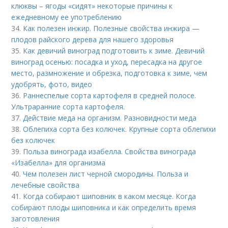
клюквы – ягоды «сидят» некоторые причины к
ежедневному ее употреблению
34.
Как полезен инжир. Полезные свойства инжира —
плодов райского дерева для нашего здоровья
35.
Как девичий виноград подготовить к зиме. Девичий
виноград осенью: посадка и уход, пересадка на другое
место, размножение и обрезка, подготовка к зиме, чем
удобрять, фото, видео
36.
Раннеспелые сорта картофеля в средней полосе.
Ультраранние сорта картофеля.
37.
Действие меда на организм. Разновидности меда
38.
Облепиха сорта без колючек. Крупные сорта облепихи
без колючек
39.
Польза винограда изабелла. Свойства винограда
«Изабелла» для организма
40.
Чем полезен лист черной смородины. Польза и
лечебные свойства
41.
Когда собирают шиповник в каком месяце. Когда
собирают плоды шиповника и как определить время
заготовления