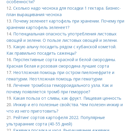
особенности?
12.
Сколько надо чеснока для посадки 1 гектара. Бизнес-
план выращивания чеснока
13.
Почему зеленеет картофель при хранении. Почему при
хранении картофель зеленеет?
14.
Потенциальная опасность употребления листовых
овощей и зелени. О пользе листовых овощей и зелени.
15.
Какую алычу посадить рядом с кубанской кометой.
Как правильно посадить саженцы?
16.
Перспективные сорта красной и белой смородины.
Красная белая и розовая смородина лучшие сорта
17.
Неотложная помощь при остром пиелонефрите и
гематурии. Неотложная помощь при гематурии
18.
Лечение тромбоза геморроидального узла. Как и
почему появляется тромб при геморрое?
19.
Какая польза от сливы, как фрукт. Пищевая ценность
20.
Инжир и его полезные свойства. Чем полезен инжир и
что из него приготовить?
21.
Рейтинг сортов картофеля 2022. Популярные
ультраранние сорта (40-55 дней)
22.
Ежевика посадка и уход. Выращивание ежевики.