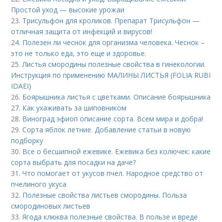
Простой уход — высокие урожаи
23.
Трисульфон для кроликов. Препарат Трисульфон —
отличная защита от инфекций и вирусов!
24.
Полезен ли чеснок для организма человека. Чеснок –
это не только еда, это еще и здоровье.
25.
Листья смородины полезные свойства в гинекологии.
Инструкция по применению МАЛИНЫ ЛИСТЬЯ (FOLIA RUBI
IDAEI)
26.
Боярышника листья с цветками. Описание боярышника
27.
Как ухаживать за шиповником
28.
Виноград эфиоп описание сорта. Всем мира и добра!
29.
Сорта яблок летние. Добавление статьи в новую
подборку
30.
Все о бесшипной ежевике. Ежевика без колючек: какие
сорта выбрать для посадки на даче?
31.
Что помогает от укусов пчел. Народное средство от
пчелиного укуса
32.
Полезные свойства листьев смородины. Польза
смородиновых листьев
33.
Ягода клюква полезные свойства. В пользе и вреде