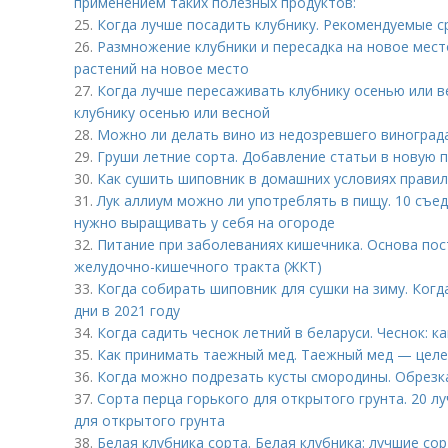
применением таких полезных продуктов:
25.
Когда лучше посадить клубнику. Рекомендуемые с
26.
Размножение клубники и пересадка на новое мес
растений на новое место
27.
Когда лучше пересаживать клубнику осенью или в
клубнику осенью или весной
28.
Можно ли делать вино из недозревшего виноград
29.
Груши летние сорта. Добавление статьи в новую 
30.
Как сушить шиповник в домашних условиях правил
31.
Лук аллиум можно ли употреблять в пищу. 10 съе
нужно выращивать у себя на огороде
32.
Питание при заболеваниях кишечника. Основа по
желудочно-кишечного тракта (ЖКТ)
33.
Когда собирать шиповник для сушки на зиму. Ког
дни в 2021 году
34.
Когда садить чеснок летний в беларуси. Чеснок: к
35.
Как принимать таежный мед. Таежный мед — целе
36.
Когда можно подрезать кусты смородины. Обрезк
37.
Сорта перца горького для открытого грунта. 20 л
для открытого грунта
38.
Белая клубника сорта. Белая клубника: лучшие со