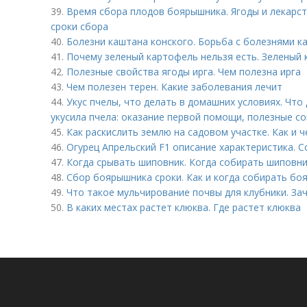
39.
Время сбора плодов боярышника. Ягоды и лекарст
сроки сбора
40.
Болезни каштана конского. Борьба с болезнями к
41.
Почему зеленый картофель нельзя есть. Зеленый
42.
Полезные свойства ягоды ирга. Чем полезна ирга
43.
Чем полезен терен. Какие заболевания лечит
44.
Укус пчелы, что делать в домашних условиях. Что
укусила пчела: оказание первой помощи, полезные 
45.
Как раскислить землю на садовом участке. Как и 
46.
Огурец Апрельский F1 описание характеристика. С
47.
Когда срывать шиповник. Когда собирать шиповн
48.
Сбор боярышника сроки. Как и когда собирать бо
49.
Что такое мульчирование почвы для клубники. За
50.
В каких местах растет клюква. Где растет клюква