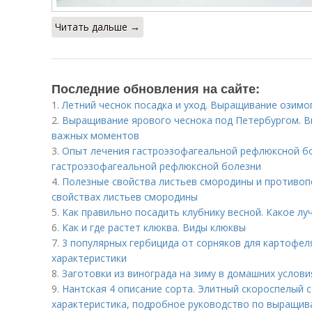
Читать дальше →
Последние обновления на сайте:
1.
Летний чеснок посадка и уход. Выращивание озимо
2.
Выращивание ярового чеснока под Петербургом. В
важных моментов
3.
Опыт лечения гастроэзофагеальной рефлюксной бо
гастроэзофагеальной рефлюксной болезни
4.
Полезные свойства листьев смородины и противоп
свойствах листьев смородины
5.
Как правильно посадить клубнику весной. Какое лу
6.
Как и где растет клюква. Виды клюквы
7.
3 популярных гербицида от сорняков для картофел
характеристики
8.
Заготовки из винограда на зиму в домашних услов
9.
Нантская 4 описание сорта. Элитный скороспелый с
характеристика, подробное руководство по выращи