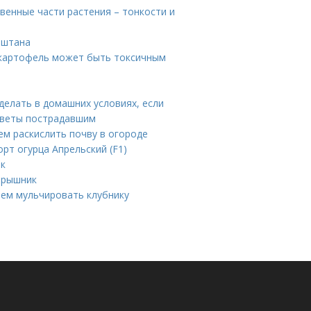
венные части растения – тонкости и
аштана
 картофель может быть токсичным
 делать в домашних условиях, если
советы пострадавшим
чем раскислить почву в огороде
орт огурца Апрельский (F1)
ик
ярышник
чем мульчировать клубнику