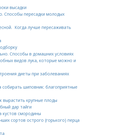
роки высадки
то. Способы пересадки молодых
есной. Когда лучше пересаживать
а
подборку
ьно. Способы в домашних условиях
добных видов лука, которые можно и
строения диеты при заболеваниях
да собирать шиповник: благоприятные
ак вырастить крупные плоды
бный дар тайги
а кустов смородины
учших сортов острого (горького) перца
рта