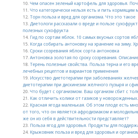
10.
Чем опасен зеленый картофель для здоровья. Поч
11.
Что категорически нельзя есть и пить кормящим 
12.
Торн польза и вред для организма. Что это такое
13.
Диетологи рассказали о вреде и пользе сухофрук
полезных сухофрукта
14.
Гид по сортам яблок. 10 самых вкусных сортов я
15.
Когда собирать антоновку на хранение на зиму. Х
16.
Сроки созревания яблок сорта антоновка
17.
Антоновка золотая по сроку созревания. Описани
18.
Терень полезные свойства. Польза терна и его вр
лечебных рецептов и вариантов применения
19.
Искусство диетотерапии при заболеваниях желче
диетотерапии при дискинезии жёлчного пузыря и сфи
20.
Что будет с организмом. Ваш организм сбит с тол
21.
Как отличить колики от газиков у новорожденных.
22.
Красная ягода маленькая. Об этом плоде есть м
от того, что он является афродизиаком и молодильн
же он из себя в действительности представляет?
23.
Польза ягод для здоровья. Продукты для поддерж
24.
Крыжовник польза и вред для здоровья и организм