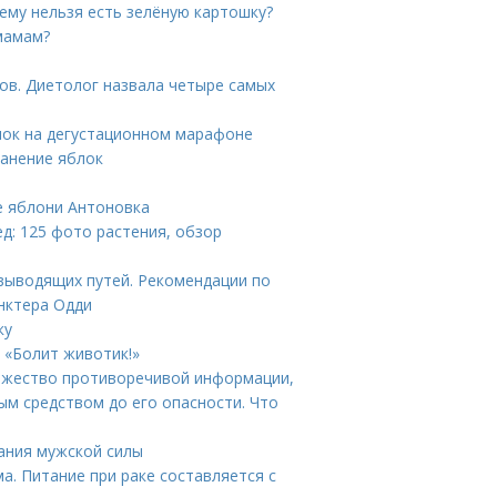
ему нельзя есть зелёную картошку?
мамам?
тов. Диетолог назвала четыре самых
блок на дегустационном марафоне
ранение яблок
е яблони Антоновка
ед: 125 фото растения, обзор
выводящих путей. Рекомендации по
нктера Одди
ку
 «Болит животик!»
ножество противоречивой информации,
ым средством до его опасности. Что
ания мужской силы
а. Питание при раке составляется с