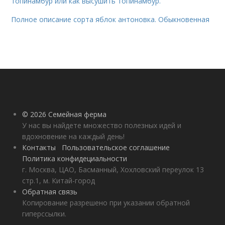
топинамбур или как высушить топинамбур.
Полное описание сорта яблок антоновка. Обыкновенная
© 2026 Семейная ферма
У нас вы найдете множество полезных идей и
вдохновение на каждый день!
Контакты
Пользовательское соглашение
Политика конфидециальности
г. Москва, ЦАО, Басманный, Хохловский переулок 13
стр.1, м. Китай-город
Обратная связь
Копирование разрешено при указании обратной
гиперссылки.