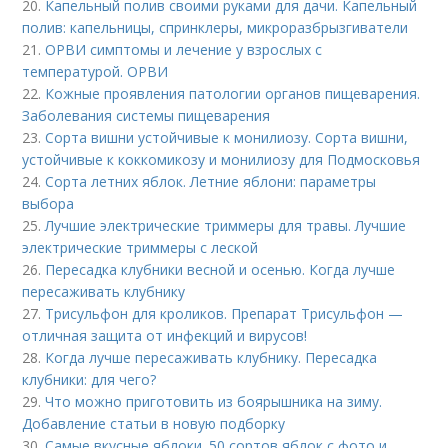
20.
Капельный полив своими руками для дачи. Капельный
полив: капельницы, спринклеры, микроразбрызгиватели
21.
ОРВИ симптомы и лечение у взрослых с
температурой. ОРВИ
22.
Кожные проявления патологии органов пищеварения.
Заболевания системы пищеварения
23.
Сорта вишни устойчивые к монилиозу. Сорта вишни,
устойчивые к коккомикозу и монилиозу для Подмосковья
24.
Сорта летних яблок. Летние яблони: параметры
выбора
25.
Лучшие электрические триммеры для травы. Лучшие
электрические триммеры с леской
26.
Пересадка клубники весной и осенью. Когда лучше
пересаживать клубнику
27.
Трисульфон для кроликов. Препарат Трисульфон —
отличная защита от инфекций и вирусов!
28.
Когда лучше пересаживать клубнику. Пересадка
клубники: для чего?
29.
Что можно приготовить из боярышника на зиму.
Добавление статьи в новую подборку
30.
Самые вкусные яблоки. 50 сортов яблок с фото и