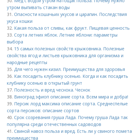
30.
Мед с водой утром натощак польза. Почему нужно
утром выпивать стакан воды
31.
Опасности кошачьих укусов и царапин. Последствия
укуса кошки
32.
Какая польза от сливы, как фрукт. Пищевая ценность
33.
Сорта летних яблок. Летние яблони: параметры
выбора
34.
15 самых полезных свойств крыжовника. Полезные
свойства ягод и листьев крыжовника для организма и
народные рецепты
35.
Для чего нужен кизил. Преимущества для здоровья
36.
Как посадить клубнику осенью. Когда и как посадить
клубнику осенью в открытый грунт
37.
Полезность и вред чеснока. Чеснок
38.
Виноград эфиоп описание сорта. Всем мира и добра!
39.
Персик лорд максима описание сорта. Среднеспелые
сорта персиков: описание сортов
40.
Срок созревания груша Лада. Почему груша Лада так
популярна среди отечественных садоводов
41.
Свиной навоз польза и вред. Есть ли у свиного помета
преимущества