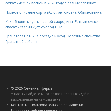
сажать чеснок весной в 2020 году в разных регионах
Полное описание сорта яблок антоновка. Обыкновенная
Как обновить кусты черной смородины. Есть ли смысл
спасать старый куст смородины?
Гранатовая рябина посадка и уход. Полезные свойства
Гранатной рябины
© 2026 Семейная ферма
У нас вы найдете множество полезных идей и
вдохновение на каждый день!
Контакты
Пользовательское соглашение
Политика конфидециальности